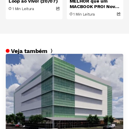
Loop ao Vivo! (20/07)
MELHOR que um
MACBOOK PRO! Novo
1 Min Leitura
Dell XPS 14 é quase
1 Min Leitura
perfeito
Veja também