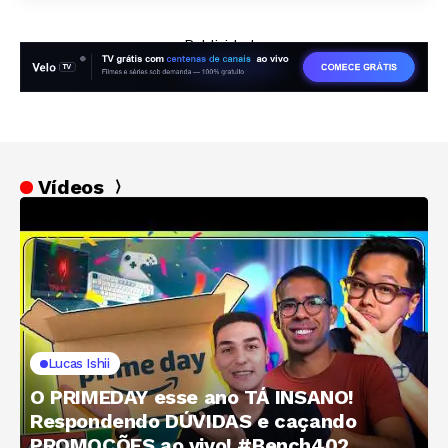
— Publicidade —
Vídeos
Lucas Ishii
O PRIMEDAY esse ano TÁ INSANO!
Respondendo DÚVIDAS e caçando
PROMOÇÕES ao vivo! #Bench402