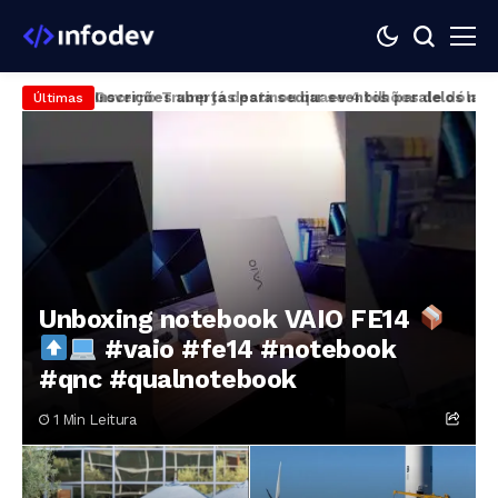
Governo Trump já destinou quase 4 bilhões de dólare
Últimas
Unboxing notebook VAIO FE14
#vaio #fe14 #notebook
#qnc #qualnotebook
1 Min Leitura