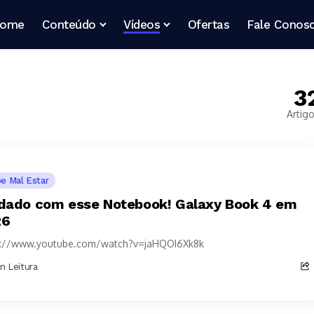
ome
Conteúdo
Vídeos
Ofertas
Fale Conos
3
Artig
pe Mal Estar
dado com esse Notebook! Galaxy Book 4 em
26
s://www.youtube.com/watch?v=jaHQOI6Xk8k
in Leitura