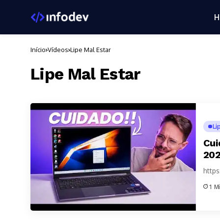
H
Início
Vídeos
Lipe Mal Estar
Lipe Mal Estar
Li
Cui
20
http
1 M