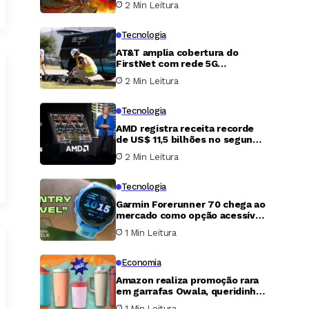
2 Min Leitura
Tecnologia
AT&T amplia cobertura do
FirstNet com rede 5G
autônoma dedicada a
2 Min Leitura
socorristas
Tecnologia
AMD registra receita recorde
de US$ 11,5 bilhões no segundo
trimestre com salto de 107%
2 Min Leitura
em centros de dados
Tecnologia
Garmin Forerunner 70 chega ao
mercado como opção acessível
e surpreende nos testes
1 Min Leitura
Economia
Amazon realiza promoção rara
em garrafas Owala, queridinha
do TikTok; veja os melhores
1 Min Leitura