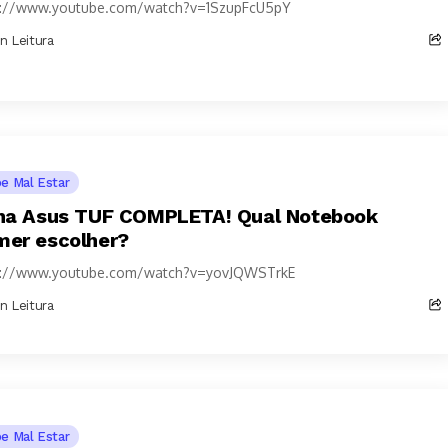
s://www.youtube.com/watch?v=1SzupFcU5pY
in Leitura
pe Mal Estar
ha Asus TUF COMPLETA! Qual Notebook
er escolher?
s://www.youtube.com/watch?v=yovJQWSTrkE
in Leitura
pe Mal Estar