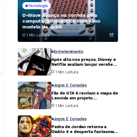
Tecnologia
D-Wave avança na corrida pela
computação quântica com novo
modelo de qubit
1 Min Leitura
Entretenimento
Após alta nos preços, Disney e
Netflix avaliam lançar versões
gratuitas de seus serviços de
1 Min Leitura
streaming
Jogos E Consoles
Fãs de GTA 6 recriam o mapa de
Leonida em projeto
colaborativo e indicam possível
1 Min Leitura
endereço de Jason
Jogos E Consoles
Pedra de Jordan retorna a
Diablo 4 e desperta fantasmas
da crise econômica de Diablo 2