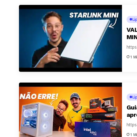
Li
VAL
MIN
http
1 M
Li
Gui
apr
http
1 M