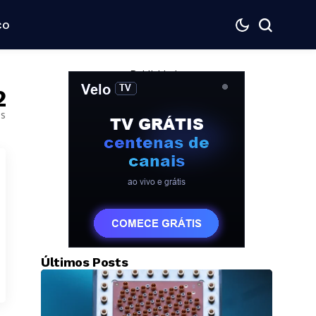
co
— Publicidade —
2
os
Últimos Posts