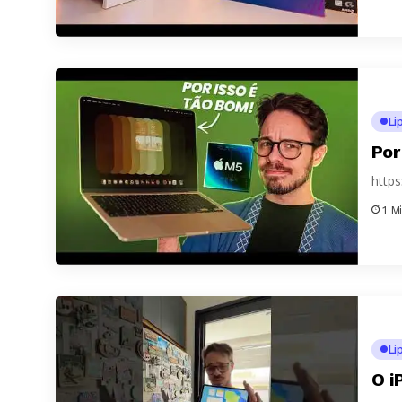
Li
Por
http
1 M
Li
O i