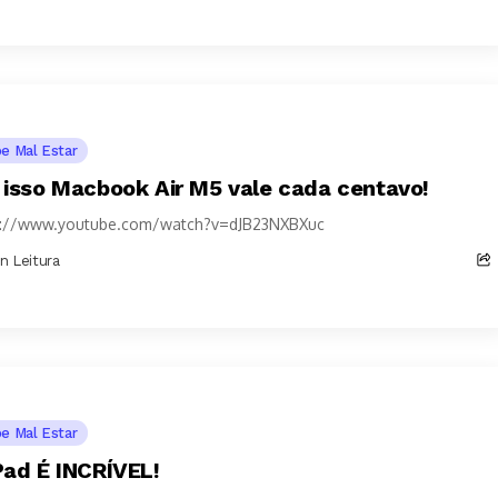
pe Mal Estar
 isso Macbook Air M5 vale cada centavo!
s://www.youtube.com/watch?v=dJB23NXBXuc
in Leitura
pe Mal Estar
Pad É INCRÍVEL!