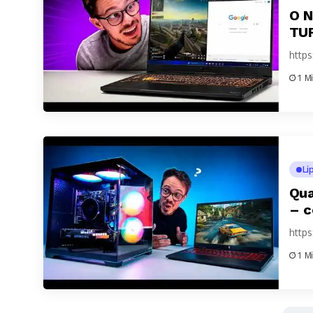
O N
TUF
http
1 M
Li
Qua
– c
http
1 M