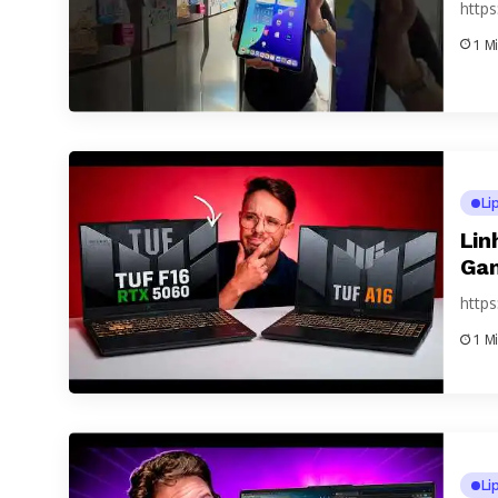
http
1 M
Li
Lin
Gam
http
1 M
Li