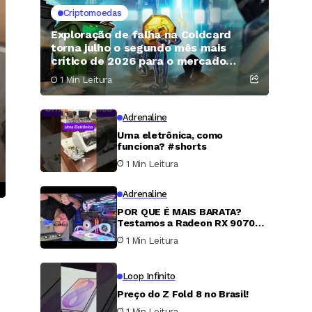
Criptomoedas
Exploração de falha na Coldcard
torna julho o segundo mês mais
crítico de 2026 para o mercado
cripto
1 Min Leitura
Adrenaline
Urna eletrônica, como
funciona? #shorts
1 Min Leitura
Adrenaline
POR QUE É MAIS BARATA?
Testamos a Radeon RX 9070
XT
1 Min Leitura
Loop Infinito
Preço do Z Fold 8 no Brasil!
1 Min Leitura