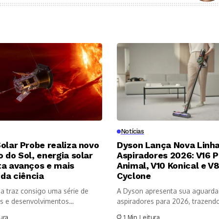
Notícias
olar Probe realiza novo
Dyson Lança Nova Linha
 do Sol, energia solar
Aspiradores 2026: V16 P
ta avanços e mais
Animal, V10 Konical e V
 da ciência
Cyclone
a traz consigo uma série de
A Dyson apresenta sua aguarda
s e desenvolvimentos
aspiradores para 2026, trazendo 
os no...
ura
1 Min Leitura