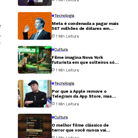
Tecnologia
Meta é condenada a pagar mais
e
567 milhões de dólares em
.
caso de proteção infantil nos
1 Min Leitura
Estados Unidos
e
Cultura
Filme imagina Nova York
futurista em que solteiros só
podem transar uma única noite
1 Min Leitura
por ano
Tecnologia
Por que a Apple remove o
e
Telegram da App Store, mas
nunca faz o mesmo com o X?
1 Min Leitura
Cultura
O melhor filme clássico de
terror que você nunca vai
conseguir assistir
1 Min Leitura