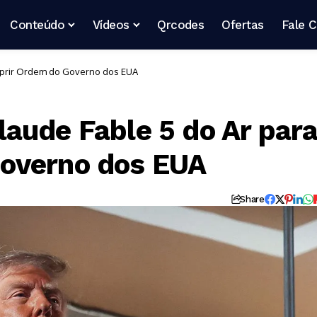
Conteúdo
Vídeos
Qrcodes
Ofertas
Fale 
mprir Ordem do Governo dos EUA
aude Fable 5 do Ar par
overno dos EUA
Share