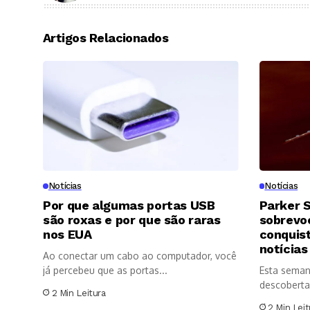
Artigos Relacionados
Notícias
Notícias
Por que algumas portas USB
Parker S
são roxas e por que são raras
sobrevoo
nos EUA
conquis
notícias
Ao conectar um cabo ao computador, você
já percebeu que as portas...
Esta seman
descoberta
2 Min Leitura
significativ
2 Min Leit