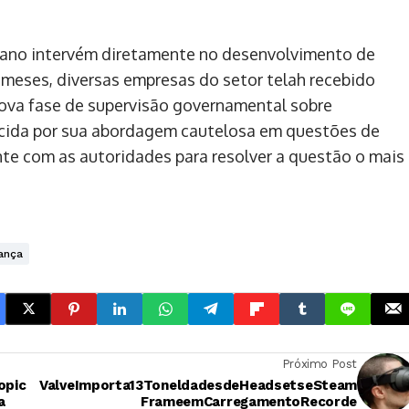
icano intervém diretamente no desenvolvimento de
os meses, diversas empresas do setor telah recebido
ova fase de supervisão governamental sobre
hecida por sua abordagem cautelosa em questões de
te com as autoridades para resolver a questão o mais
ança
Próximo Post
opic
ValveImporta13ToneldadesdeHeadsetseSteam
a
FrameemCarregamentoRecorde