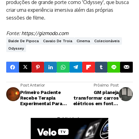
produções de grande porte como 'Odyssey', que busca
criar uma experiência imersiva além das próprias
sessões de filme.
Fonte:
https://gizmodo.com
Balde De Pipoca
Cavalo De Troia
Cinema
Colecionáveis
Odyssey
Post Anterior
Próximo Post
Primeiro Paciente
GM planeja
Recebe Terapia
transformar carros
Experimental Para
elétricos em fontes
Reverter
de energia para
Envelhecimento
casas e vizinhanças
— Publicidade —
Celular