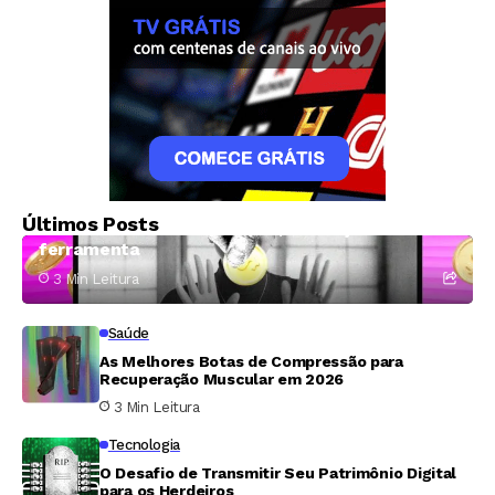
Tecnologia
Meetily oferece transcrição e resumo de
Últimos Posts
reuniões sem custo mensal; conheça a
ferramenta
3 Min Leitura
Saúde
As Melhores Botas de Compressão para
Recuperação Muscular em 2026
3 Min Leitura
Tecnologia
O Desafio de Transmitir Seu Patrimônio Digital
para os Herdeiros