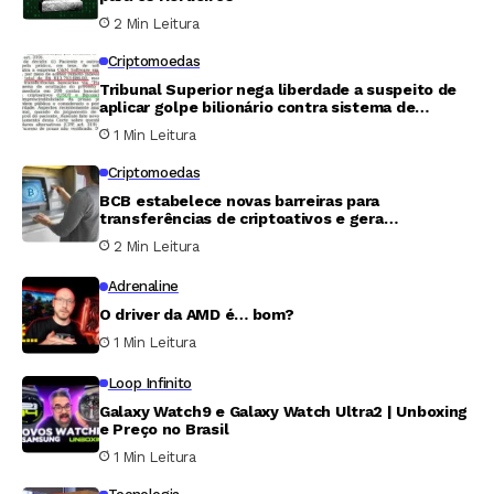
2 Min Leitura
Criptomoedas
Tribunal Superior nega liberdade a suspeito de
aplicar golpe bilionário contra sistema de
pagamentos instantâneos
1 Min Leitura
Criptomoedas
BCB estabelece novas barreiras para
transferências de criptoativos e gera
controvérsia no setor
2 Min Leitura
Adrenaline
O driver da AMD é… bom?
1 Min Leitura
Loop Infinito
Galaxy Watch9 e Galaxy Watch Ultra2 | Unboxing
e Preço no Brasil
1 Min Leitura