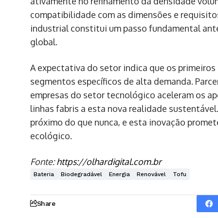
ativamente no refinamento da densidade volum
compatibilidade com as dimensões e requisito
industrial constitui um passo fundamental ant
global.
A expectativa do setor indica que os primeiro
segmentos específicos de alta demanda. Parcer
empresas do setor tecnológico aceleram os apo
linhas fabris a esta nova realidade sustentáv
próximo do que nunca, e esta inovação promet
ecológico.
Fonte:
https://olhardigital.com.br
Bateria
Biodegradável
Energia
Renovável
Tofu
Share