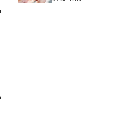
m
a
o