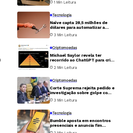
1 Min Leitura
folha de pagamento e finanças
Tecnologia
Naïve capta 28,5 milhões de
dólares para automatizar a
criação e operação de
3 Min Leitura
empresas com agentes de
inteligência artificial
Criptomoedas
Michael Saylor revela ter
a
recorrido ao ChatGPT para criar
modelo de ações preferenciais
2 Min Leitura
da Strategy e captar US$ 15
bilhões
Criptomoedas
Corte Suprema rejeita pedido e
investigação sobre golpe com
bitcoin segue aberta
3 Min Leitura
Tecnologia
Bumble aposta em encontros
presenciais e anuncia fim
gradual do swipe
2 Min Leitura