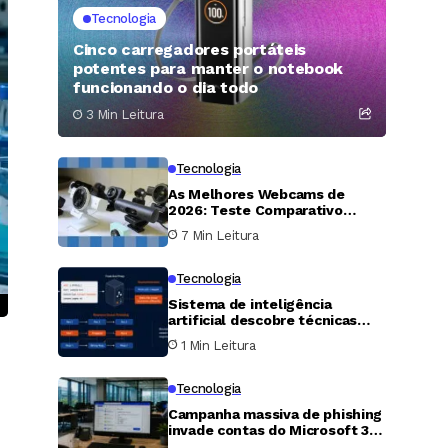
Tecnologia
Cinco carregadores portáteis
potentes para manter o notebook
funcionando o dia todo
3 Min Leitura
Tecnologia
As Melhores Webcams de
2026: Teste Comparativo
Revela Vencedores e
7 Min Leitura
Decepções
Tecnologia
Sistema de inteligência
artificial descobre técnicas
inéditas de ataque HTTP e
1 Min Leitura
falha zero-day em servidor
Apache
Tecnologia
Campanha massiva de phishing
invade contas do Microsoft 365
para roubar mensagens sobre