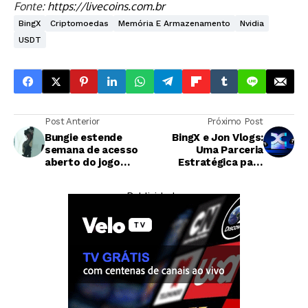
Fonte:
https://livecoins.com.br
BingX
Criptomoedas
Memória E Armazenamento
Nvidia
USDT
Post Anterior
Próximo Post
Bungie estende
BingX e Jon Vlogs:
semana de acesso
Uma Parceria
aberto do jogo
Estratégica para
Marathon após
Levar Criptomoedas
polêmica com Edição
ao Coração da Copa
— Publicidade —
Deluxe
do Mundo