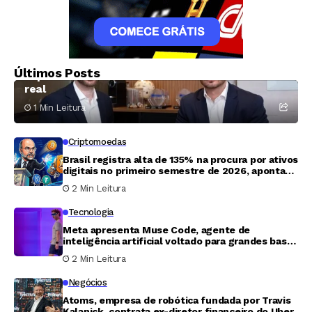
Criptomoedas
Atlas Inc. firma parceria com XRP Ledger para
Últimos Posts
impulsionar tokenização de ativos do mundo
real
1 Min Leitura
Criptomoedas
Brasil registra alta de 135% na procura por ativos
digitais no primeiro semestre de 2026, aponta
Banco Central
2 Min Leitura
Tecnologia
Meta apresenta Muse Code, agente de
inteligência artificial voltado para grandes bases
de código
2 Min Leitura
Negócios
Atoms, empresa de robótica fundada por Travis
Kalanick, contrata ex-diretor financeiro do Uber