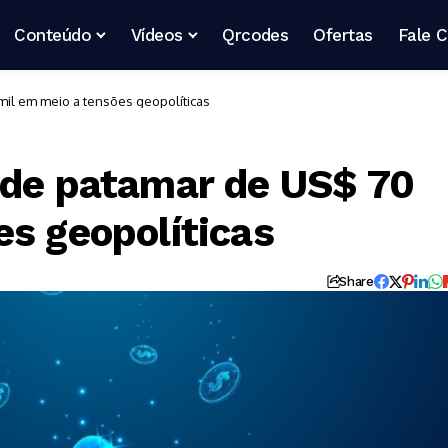
Conteúdo
Vídeos
Qrcodes
Ofertas
Fale 
mil em meio a tensões geopolíticas
rde patamar de US$ 70
es geopolíticas
Share