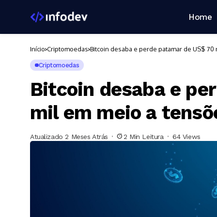
Home
Início
Criptomoedas
Bitcoin desaba e perde patamar de US$ 70 
Criptomoedas
Bitcoin desaba e pe
mil em meio a tensõ
Atualizado 2 Meses Atrás
2 Min Leitura
64 Views