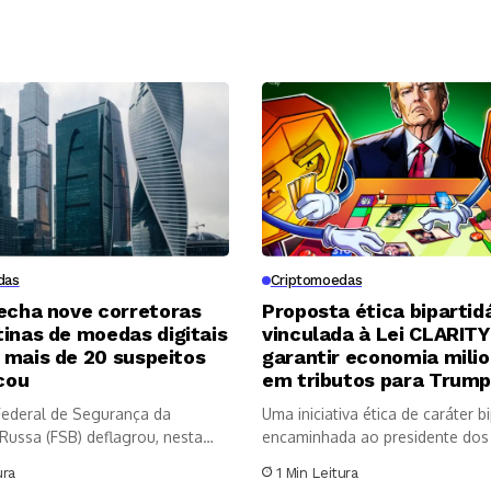
das
Criptomoedas
echa nove corretoras
Proposta ética bipartid
inas de moedas digitais
vinculada à Lei CLARITY
 mais de 20 suspeitos
garantir economia milio
cou
em tributos para Trum
Federal de Segurança da
Uma iniciativa ética de caráter bi
Russa (FSB) deflagrou, nesta
encaminhada ao presidente dos
..
Unidos,...
ura
1 Min Leitura