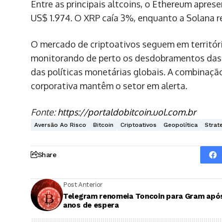
Entre as principais altcoins, o Ethereum apre
US$ 1.974. O XRP caía 3%, enquanto a Solana r
O mercado de criptoativos seguem em territóri
monitorando de perto os desdobramentos das 
das políticas monetárias globais. A combinaçã
corporativa mantêm o setor em alerta.
Fonte:
https://portaldobitcoin.uol.com.br
Aversão Ao Risco
Bitcoin
Criptoativos
Geopolítica
Strat
Share
Post Anterior
Telegram renomeia Toncoin para Gram apó
anos de espera