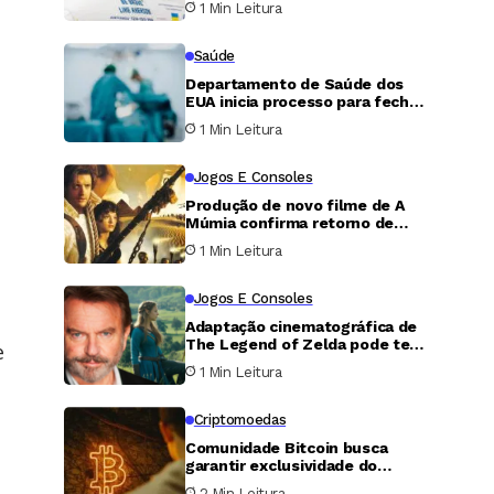
1 Min Leitura
Leipzig
Saúde
Departamento de Saúde dos
EUA inicia processo para fechar
organização acusada de tentar
1 Min Leitura
retirar órgãos de homem vivo
Jogos E Consoles
Produção de novo filme de A
Múmia confirma retorno de
mais dois personagens
1 Min Leitura
marcantes da franquia
Jogos E Consoles
Adaptação cinematográfica de
The Legend of Zelda pode ter
e
sido o último filme de Sam
1 Min Leitura
Neill
Criptomoedas
Comunidade Bitcoin busca
garantir exclusividade do
domínio .bitcoin e impedir uso
2 Min Leitura