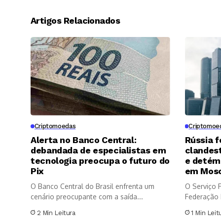
Artigos Relacionados
Criptomoedas
Criptomoe
Alerta no Banco Central:
Rússia f
debandada de especialistas em
clandest
tecnologia preocupa o futuro do
e detém
Pix
em Mos
O Banco Central do Brasil enfrenta um
O Serviço 
cenário preocupante com a saída...
Federação 
sexta-feira.
2 Min Leitura
1 Min Leit