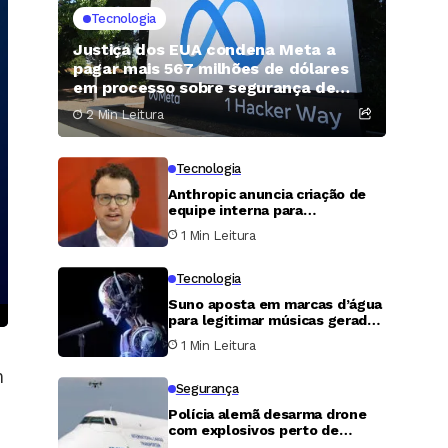
Tecnologia
Justiça dos EUA condena Meta a
pagar mais 567 milhões de dólares
em processo sobre segurança de
menores no Novo México
2 Min Leitura
Tecnologia
Anthropic anuncia criação de
equipe interna para
desenvolver processadores
1 Min Leitura
próprios
Tecnologia
Suno aposta em marcas d’água
para legitimar músicas geradas
por inteligência artificial
1 Min Leitura
m
Segurança
Polícia alemã desarma drone
com explosivos perto de
aviões de carga ucranianos em