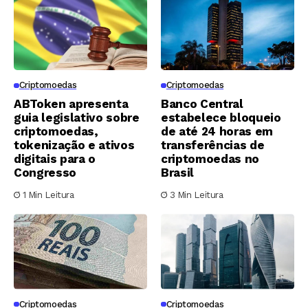
Criptomoedas
Criptomoedas
ABToken apresenta
Banco Central
guia legislativo sobre
estabelece bloqueio
criptomoedas,
de até 24 horas em
tokenização e ativos
transferências de
digitais para o
criptomoedas no
Congresso
Brasil
1 Min Leitura
3 Min Leitura
Criptomoedas
Criptomoedas