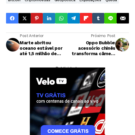
Bitcoin
Criptomoedas
Geopolítica
Liquidações
Queda
Post Anterior
Próximo Post
Marte abritou
Oppo Bubble:
oceano estável por
acessório chinês
até 1,5 milhão de
transforma câmera
anos, revela estudo
traseiras em
chinês
ferramenta para
— Publicidade —
selfies de alta
qualidade