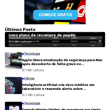
Criptomoedas
Últimos Posts
Méliuz amplia fatia de Bitcoin por cota e lança
novo plano de recompra de papéis
3 Min Leitura
Tecnologia
Apple libera atualização de segurança para Mac
após descoberta de falha grave no
Compartilhamento de Tela
1 Min Leitura
Ciência
Inteligência artificial cria vírus inéditos em
laboratório e reacende alerta sobre
biossegurança
2 Min Leitura
Tecnologia
OpenAI elimina limites de conversas por texto