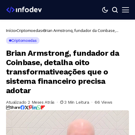
Início
Criptomoedas
Brian Armstrong, fundador da Coinbase,
detalha oito transformativeações que o
sistema financeiro precisa adotar
Criptomoedas
Brian Armstrong, fundador da
Coinbase, detalha oito
transformativeações que o
sistema financeiro precisa
adotar
Atualizado 2 Meses Atrás
3 Min Leitura
66 Views
Share