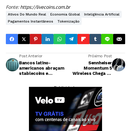
Fonte:
https://livecoins.com.br
Ativos Do Mundo Real
Economia Global
Inteligência Artificial
Pagamentos Instantâneos
Tokenização
Post Anterior
Próximo Post
Bancos latino-
Sennheiser
americanos abraçam
Momentum 5
stablecoins e
Wireless Chega ao
redefinem o futuro
Mercado com
financeiro da região
Bateria Substituível
— Publicidade —
e ANC Melhorado