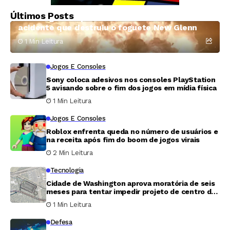
Ciência E Tecnologia
Últimos Posts
Blue Origin se aproxima de identificar causa do
acidente que destruiu o foguete New Glenn
1 Min Leitura
Jogos E Consoles
Sony coloca adesivos nos consoles PlayStation
5 avisando sobre o fim dos jogos em mídia física
1 Min Leitura
Jogos E Consoles
Roblox enfrenta queda no número de usuários e
na receita após fim do boom de jogos virais
2 Min Leitura
Tecnologia
Cidade de Washington aprova moratória de seis
meses para tentar impedir projeto de centro de
dados de 20 megawatts
1 Min Leitura
Defesa