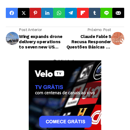
Post Anterior
Próximo Post
Wing expands drone
Claude Fable 5
delivery operations
Recusa Responder
to seven new US
Questões Básicas de
cities through
Biologia por Decisão
Walmart partnership
de Design
— Publicidade —