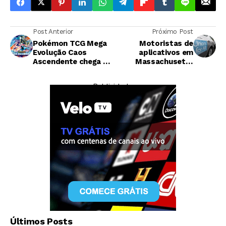
Post Anterior
Próximo Post
Pokémon TCG Mega
Motoristas de
Evolução Caos
aplicativos em
Ascendente chega ao
Massachusetts
Brasil com desconto
conquistam direito
especial no Mercado
de sindicalização,
— Publicidade —
Livre
mas com limitações
Economia
A aposta da Ford em uma picape elétrica
Últimos Posts
barata e por que ela talvez não baste para