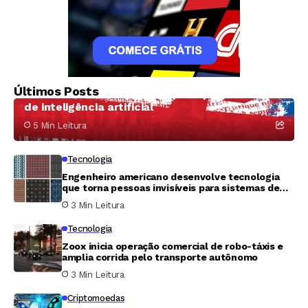
Tecnologia
A surpreendente transformação do King’s
Últimos Posts
Cross: de zona de prostituição a polo mundial
de inteligência artificial
5 Min Leitura
Tecnologia
Engenheiro americano desenvolve tecnologia
que torna pessoas invisíveis para sistemas de
vigilância
3 Min Leitura
Tecnologia
Zoox inicia operação comercial de robo-táxis e
amplia corrida pelo transporte autônomo
3 Min Leitura
Criptomoedas