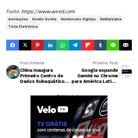
Fonte:
https://www.wired.com
Anotações
Kindle Scribe
Notebooks Digitais
ReMarkable
Tinta Eletrônica
Post Anterior
Próximo Post
China Inaugura
Google expande
Primeiro Centro de
Gemini no Chrome
Dados Subaquático
para América Latina,
do Mundo
Oriente Médio e
Alimentado por
África
— Publicidade —
Energia Eólica