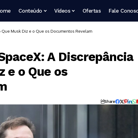
ome
Conteúdo
Vídeos
Ofertas
Fale Conos
e o Que Musk Diz e o Que os Documentos Revelam
SpaceX: A Discrepância
z e o Que os
am
Share