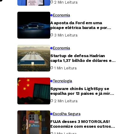
2 Min Leitura
gratuitos
Economia
A aposta da Ford em uma
picape elétrica barata e por
que ela talvez não baste para
3 Min Leitura
virar o jogo
Economia
Startup de defesa Hadrian
capta 1,37 bilhão de dólares em
nova rodada e atinge avaliação
1 Min Leitura
de 7,87 bilhões
Tecnologia
Spyware chinês LightSpy se
espalha por 13 países e já mira
vítimas nos Estados Unidos
2 Min Leitura
Escolha Segura
FUJA desses 3 MOTOROLAS!
Economize com esses outros
2.
1 Min Leitura