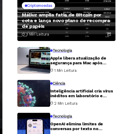
Criptomoedas
Méliuz amplia fatia de Bitcoin por
cota e lança novo plano de recompra
de papéis
3 Min Leitura
Tecnologia
Apple libera atualização de
segurança para Mac após
descoberta de falha grave no
1 Min Leitura
Compartilhamento de Tela
Ciência
Inteligência artificial cria vírus
inéditos em laboratório e
reacende alerta sobre
2 Min Leitura
biossegurança
Tecnologia
OpenAI elimina limites de
conversas por texto no
ChatGPT para usuários