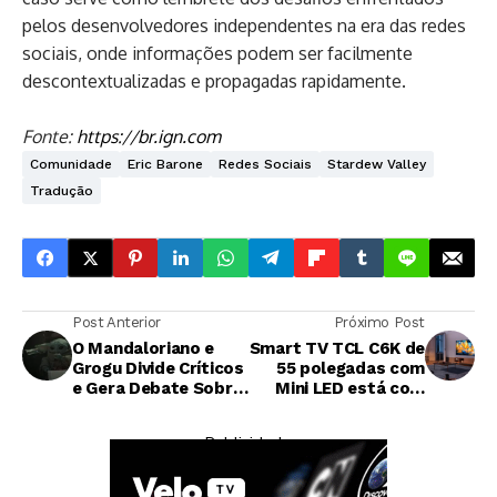
pelos desenvolvedores independentes na era das redes
sociais, onde informações podem ser facilmente
descontextualizadas e propagadas rapidamente.
Fonte:
https://br.ign.com
Comunidade
Eric Barone
Redes Sociais
Stardew Valley
Tradução
Post Anterior
Próximo Post
O Mandaloriano e
Smart TV TCL C6K de
Grogu Divide Críticos
55 polegadas com
e Gera Debate Sobre
Mini LED está com
o Futuro de Star
preço histórico na
Wars no Cinema
Amazon
— Publicidade —