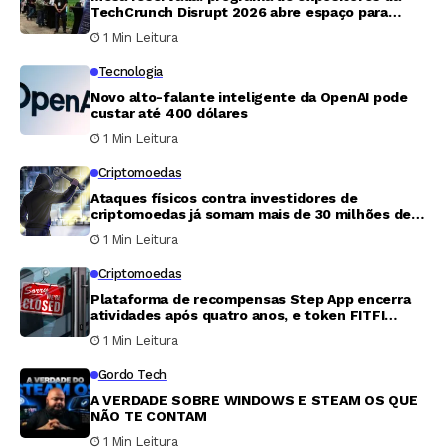
TechCrunch Disrupt 2026 abre espaço para
startups serem vistas por milhares de pessoas
1 Min Leitura
Tecnologia
Novo alto-falante inteligente da OpenAI pode
custar até 400 dólares
1 Min Leitura
Criptomoedas
Ataques físicos contra investidores de
criptomoedas já somam mais de 30 milhões de
dólares em 2026, aponta relatório
1 Min Leitura
Criptomoedas
Plataforma de recompensas Step App encerra
atividades após quatro anos, e token FITFI
despenca 99,9%
1 Min Leitura
Gordo Tech
A VERDADE SOBRE WINDOWS E STEAM OS QUE
NÃO TE CONTAM
1 Min Leitura