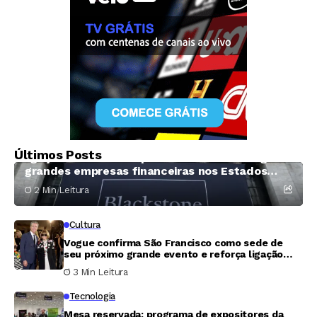
Tecnologia
Google revela que hackers estão usando
Últimos Posts
ligações telefônicas para invadir e chantagear
grandes empresas financeiras nos Estados
Unidos
2 Min Leitura
Cultura
Vogue confirma São Francisco como sede de
seu próximo grande evento e reforça ligação
com o mundo da tecnologia
3 Min Leitura
Tecnologia
Mesa reservada: programa de expositores da