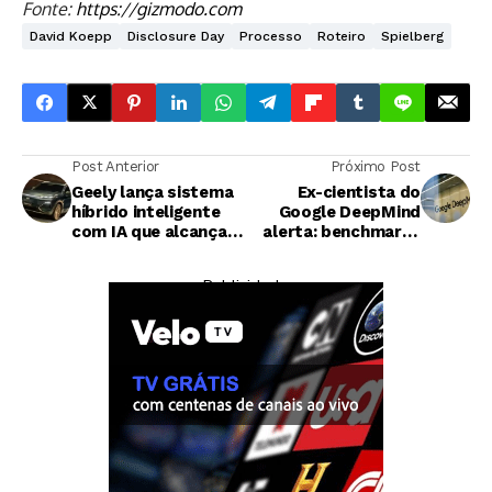
Fonte:
https://gizmodo.com
David Koepp
Disclosure Day
Processo
Roteiro
Spielberg
Post Anterior
Próximo Post
Geely lança sistema
Ex-cientista do
híbrido inteligente
Google DeepMind
com IA que alcança
alerta: benchmarks
45 km por litro
não são suficientes
para garantir
— Publicidade —
segurança da IA