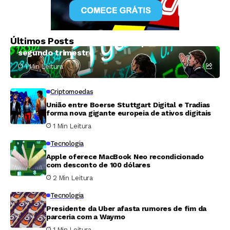
Criptomoedas
Galaxy Digital amarga prejuízo de US$ 85
Últimos Posts
milhões e receita abaixo do esperado no
segundo trimestre
1 Min Leitura
Criptomoedas
União entre Boerse Stuttgart Digital e Tradias
forma nova gigante europeia de ativos digitais
1 Min Leitura
Tecnologia
Apple oferece MacBook Neo recondicionado
com desconto de 100 dólares
2 Min Leitura
Tecnologia
Presidente da Uber afasta rumores de fim da
parceria com a Waymo
1 Min Leitura