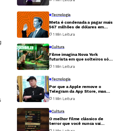
Tecnologia
Meta é condenada a pagar mais
567 milhões de dólares em
caso de proteção infantil nos
a
1 Min Leitura
Estados Unidos
g
Cultura
Filme imagina Nova York
futurista em que solteiros só
podem transar uma única noite
1 Min Leitura
por ano
Tecnologia
Por que a Apple remove o
Telegram da App Store, mas
nunca faz o mesmo com o X?
s
1 Min Leitura
Cultura
O melhor filme clássico de
terror que você nunca vai
conseguir assistir
1 Min Leitura