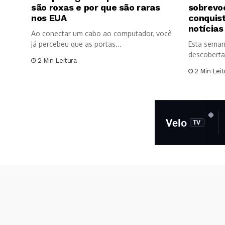
são roxas e por que são raras
sobrevoo
nos EUA
conquis
notícias
Ao conectar um cabo ao computador, você
já percebeu que as portas...
Esta seman
descoberta
2 Min Leitura
significativ
2 Min Leit