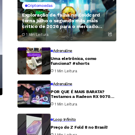
Criptomoedas
Exploração de falha na Coldcard
torna julho o segundo mês mais
crítico de 2026 para o mercado
cripto
1 Min Leitura
Adrenaline
Urna eletrônica, como
funciona? #shorts
1 Min Leitura
Adrenaline
POR QUE É MAIS BARATA?
Testamos a Radeon RX 9070
XT
1 Min Leitura
Loop Infinito
Preço do Z Fold 8 no Brasil!
1 Min Leitura