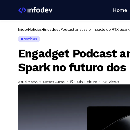
Home
Início
Notícias
Engadget Podcast analisa o impacto do RTX Spar
Notícias
Engadget Podcast an
Spark no futuro do
Atualizado 2 Meses Atrás
1 Min Leitura
56 Views