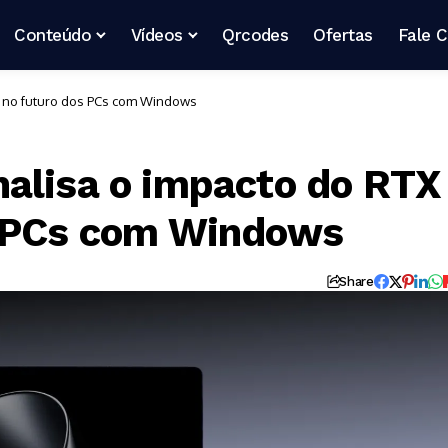
Conteúdo
Vídeos
Qrcodes
Ofertas
Fale 
k no futuro dos PCs com Windows
alisa o impacto do RTX
s PCs com Windows
Share