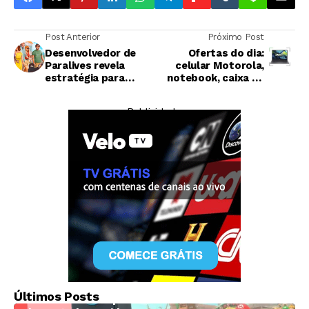
Post Anterior
Próximo Post
Desenvolvedor de
Ofertas do dia:
Paralives revela
celular Motorola,
estratégia para
notebook, caixa de
manter jogo sem
som JBL e mais
DLCs pagos:
— Publicidade —
'Queríamos criar algo
que nós mesmos
gostássemos de
jogar'
Economia
Nintendo supera projeções de lucro no
Últimos Posts
trimestre com apoio de reembolsos tarifários