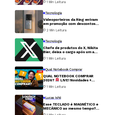
1 Min Leitura
Tecnologia
Videoporteiros da Ring entram
em promoção com descontos
superiores a 50 dólares
2 Min Leitura
Tecnologia
Chefe de produtos do X, Nikita
Bier, deixa o cargo após um ano
à frente da função
1 Min Leitura
Qual Notebook Comprar
QUAL NOTEBOOK COMPRAR
2026?
LIVE! Novidades +
Ofertas do MELHOR e mais
1 Min Leitura
BARATO no Brasil #056
Lucas Ishii
Esse TECLADO é MAGNÉTICO e
MECÂNICO ao mesmo tempo?!
Logitech G512X
1 Min Leitura