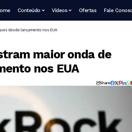
ome
Conteúdo
Vídeos
Ofertas
Fale Conos
saques desde lançamento nos EUA
istram maior onda de
mento nos EUA
Share