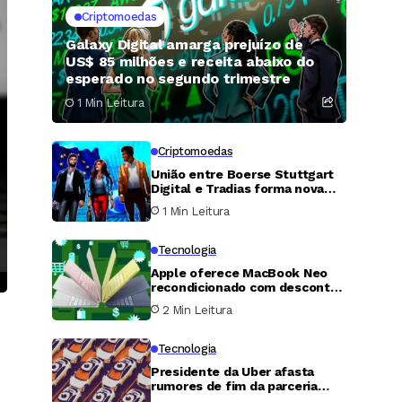
Criptomoedas
Galaxy Digital amarga prejuízo de
US$ 85 milhões e receita abaixo do
esperado no segundo trimestre
1 Min Leitura
Criptomoedas
União entre Boerse Stuttgart
Digital e Tradias forma nova
gigante europeia de ativos
1 Min Leitura
digitais
Tecnologia
Apple oferece MacBook Neo
recondicionado com desconto
de 100 dólares
2 Min Leitura
Tecnologia
Presidente da Uber afasta
rumores de fim da parceria
com a Waymo