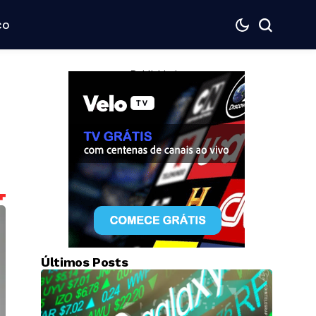
co
— Publicidade —
Últimos Posts