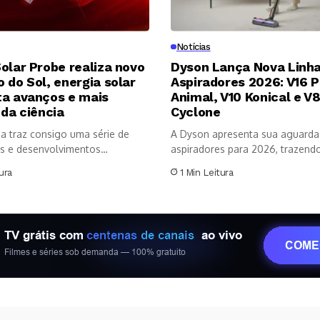
Notícias
olar Probe realiza novo
Dyson Lança Nova Linha
 do Sol, energia solar
Aspiradores 2026: V16 P
ta avanços e mais
Animal, V10 Konical e V
 da ciência
Cyclone
a traz consigo uma série de
A Dyson apresenta sua aguarda
s e desenvolvimentos
aspiradores para 2026, trazendo 
os no...
ura
1 Min Leitura