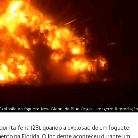
Explosão do foguete New Glenn, da Blue Origin - Imagem: Reprodução
quinta-feira (28), quando a explosão de um foguete
ento na Flórida. O incidente aconteceu durante um