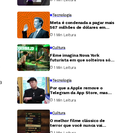
Tecnologia
Meta é condenada a pagar mais
567 milhões de dólares em
caso de proteção infantil nos
1 Min Leitura
Estados Unidos
Cultura
Filme imagina Nova York
futurista em que solteiros só
.
podem transar uma única noite
1 Min Leitura
por ano
Tecnologia
a
Por que a Apple remove o
Telegram da App Store, mas
nunca faz o mesmo com o X?
1 Min Leitura
Cultura
O melhor filme clássico de
terror que você nunca vai
conseguir assistir
1 Min Leitura