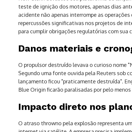
teste de ignição dos motores, apenas dias ant
acidente não apenas interrompe as operações 
repercussões significativas nos projetos de i
para cumplir obrigações regulatórias com sua c
Danos materiais e cro
O propulsor destruído levava o curioso nome "No
Segundo uma fonte ouvida pela Reuters sob co
lançamento ficou "praticamente destruída". E
Blue Origin ficarão paralisadas por pelo menos
Impacto direto nos pla
O atraso throwno pela explosão representa um 
internet via satélite. A empresa precisa impl