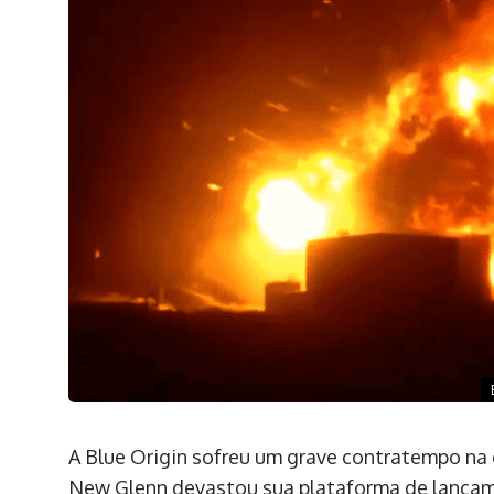
A Blue Origin sofreu um grave contratempo na 
New Glenn devastou sua plataforma de lançam