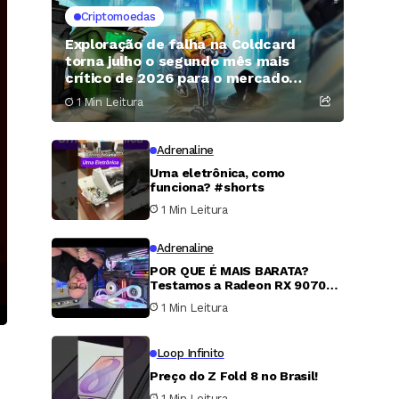
Criptomoedas
Exploração de falha na Coldcard
torna julho o segundo mês mais
crítico de 2026 para o mercado
cripto
1 Min Leitura
Adrenaline
Urna eletrônica, como
funciona? #shorts
1 Min Leitura
Adrenaline
POR QUE É MAIS BARATA?
Testamos a Radeon RX 9070
XT
1 Min Leitura
Loop Infinito
Preço do Z Fold 8 no Brasil!
1 Min Leitura