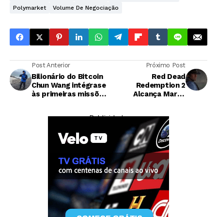
Polymarket
Volume De Negociação
Post Anterior
Próximo Post
Bilionário do Bitcoin
Red Dead
Chun Wang intégrase
Redemption 2
às primeiras missões
Alcança Marca
tripuladas da
Histórica e Se Torna
Starship rumo à Lua
Terceiro Jogo Mais
— Publicidade —
e Marte
Vendido de Todos os
Tempos