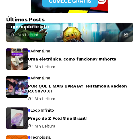
Criptomoedas
Exploração de falha na Coldcard torna julho o
Últimos Posts
segundo mês mais crítico de 2026 para o
mercado cripto
1 Min Leitura
Adrenaline
Urna eletrônica, como funciona? #shorts
1 Min Leitura
Adrenaline
POR QUE É MAIS BARATA? Testamos a Radeon
RX 9070 XT
1 Min Leitura
Loop Infinito
Preço do Z Fold 8 no Brasil!
1 Min Leitura
Tecnologia