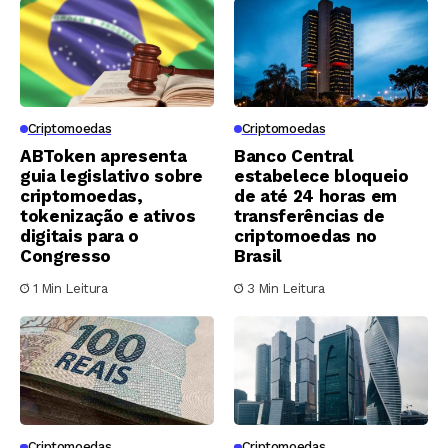
Criptomoedas
Criptomoedas
ABToken apresenta
Banco Central
guia legislativo sobre
estabelece bloqueio
criptomoedas,
de até 24 horas em
tokenização e ativos
transferências de
digitais para o
criptomoedas no
Congresso
Brasil
1 Min Leitura
3 Min Leitura
Criptomoedas
Criptomoedas