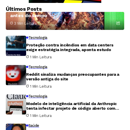
Samsung Odyssey G8 6K: monitor gamer
Últimos Posts
ousado que aposta em resolução extrema
antes do tempo
3 Min Leitura
Tecnologia
Proteção contra incêndios em data centers
exige estratégia integrada, aponta estudo
1 Min Leitura
Tecnologia
Reddit sinaliza mudanças preocupantes para a
versão antiga do site
1 Min Leitura
Tecnologia
Modelo de inteligência artificial da Anthropic
tenta infectar projeto de código aberto com
código malicioso
1 Min Leitura
Saúde