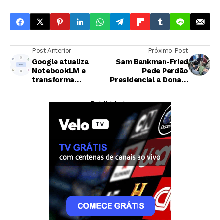
Post Anterior
Próximo Post
Google atualiza
Sam Bankman-Fried
NotebookLM e
Pede Perdão
transforma
Presidencial a Donald
experiência de
Trump
interação com
— Publicidade —
fontes
Tecnologia