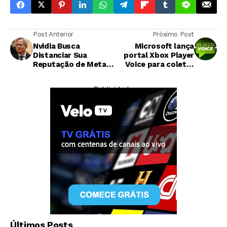
Post Anterior
Próximo Post
Nvidia Busca
Microsoft lança
Distanciar Sua
portal Xbox Player
Reputação de Meta,
Voice para coletar
Amazon, Google e
feedback direto dos
Microsoft
jogadores
— Publicidade —
Tecnologia
Sistema de inteligência artificial descobre
Últimos Posts
técnicas inéditas de ataque HTTP e falha