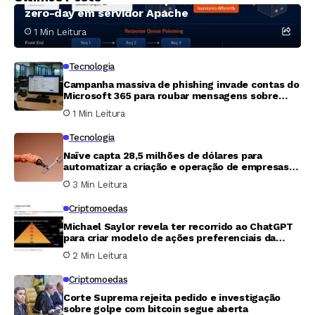
zero-day em servidor Apache
1 Min Leitura
Tecnologia
Campanha massiva de phishing invade contas do
Microsoft 365 para roubar mensagens sobre
folha de pagamento e finanças
1 Min Leitura
Tecnologia
Naïve capta 28,5 milhões de dólares para
automatizar a criação e operação de empresas
com agentes de inteligência artificial
3 Min Leitura
Criptomoedas
Michael Saylor revela ter recorrido ao ChatGPT
para criar modelo de ações preferenciais da
Strategy e captar US$ 15 bilhões
2 Min Leitura
Criptomoedas
Corte Suprema rejeita pedido e investigação
sobre golpe com bitcoin segue aberta