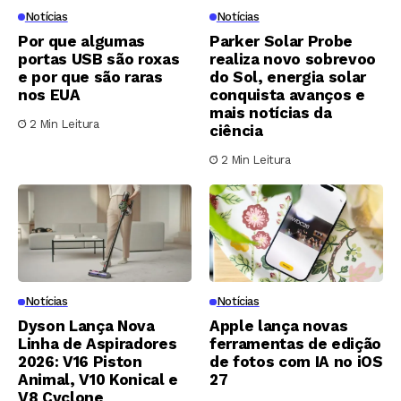
Notícias
Notícias
Por que algumas
Parker Solar Probe
portas USB são roxas
realiza novo sobrevoo
e por que são raras
do Sol, energia solar
nos EUA
conquista avanços e
mais notícias da
2 Min Leitura
ciência
2 Min Leitura
Notícias
Notícias
Dyson Lança Nova
Apple lança novas
Linha de Aspiradores
ferramentas de edição
2026: V16 Piston
de fotos com IA no iOS
Animal, V10 Konical e
27
V8 Cyclone