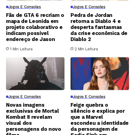
Jogos E Consoles
Jogos E Consoles
Fãs de GTA 6 recriam o
Pedra de Jordan
mapa de Leonida em
retorna a Diablo 4 e
projeto colaborativo e
desperta fantasmas
indicam possível
da crise econômica de
endereço de Jason
Diablo 2
1 Min Leitura
2 Min Leitura
Jogos E Consoles
Jogos E Consoles
Novas imagens
Feige quebra o
exclusivas de Mortal
silêncio e explica por
Kombat II revelam
que a Marvel
visual dos
escondeu a identidade
personagens do novo
da personagem de
filme
Sadie Sink em