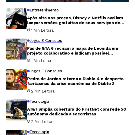
Entretenimento
Após alta nos preços, Disney e Netflix avaliam
lançar versões gratuitas de seus serviços de
streaming
1 Min Leitura
Jogos E Consoles
Fãs de GTA 6 recriam o mapa de Leonida em
projeto colaborativo e indicam possível
endereço de Jason
1 Min Leitura
Jogos E Consoles
Pedra de Jordan retorna a Diablo 4 e desperta
fantasmas da crise econômica de Diablo 2
2 Min Leitura
Tecnologia
AT&T amplia cobertura do FirstNet com rede 5G
autônoma dedicada a socorristas
2 Min Leitura
Tecnologia