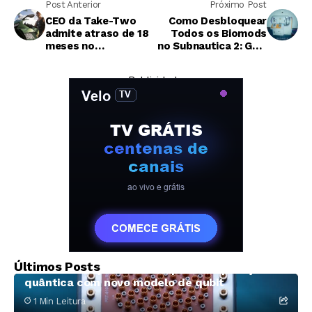
Post Anterior
Próximo Post
CEO da Take-Two
Como Desbloquear
admite atraso de 18
Todos os Biomods
meses no
no Subnautica 2: Guia
lançamento de GTA 6
Completo
— Publicidade —
Tecnologia
Últimos Posts
D-Wave avança na corrida pela computação
quântica com novo modelo de qubit
1 Min Leitura