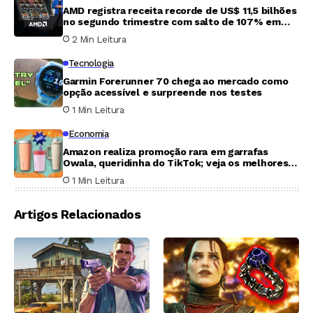
AMD registra receita recorde de US$ 11,5 bilhões
no segundo trimestre com salto de 107% em
centros de dados
2 Min Leitura
Tecnologia
Garmin Forerunner 70 chega ao mercado como
opção acessível e surpreende nos testes
1 Min Leitura
Economia
Amazon realiza promoção rara em garrafas
Owala, queridinha do TikTok; veja os melhores
descontos
1 Min Leitura
Artigos Relacionados