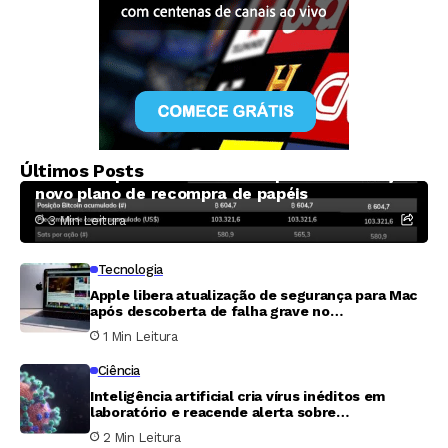
Criptomoedas
Últimos Posts
Méliuz amplia fatia de Bitcoin por cota e lança
novo plano de recompra de papéis
3 Min Leitura
Tecnologia
Apple libera atualização de segurança para Mac
após descoberta de falha grave no
Compartilhamento de Tela
1 Min Leitura
Ciência
Inteligência artificial cria vírus inéditos em
laboratório e reacende alerta sobre
biossegurança
2 Min Leitura