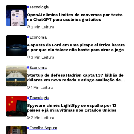
Tecnologia
OpenAI elimina limites de conversas por texto
no ChatGPT para usuários gratuitos
2 Min Leitura
Economia
A aposta da Ford em uma picape elétrica barata
e por que ela talvez não baste para virar o jogo
3 Min Leitura
Economia
Startup de defesa Hadrian capta 1,37 bilhão de
dólares em nova rodada e atinge avaliação de
7,87 bilhões
1 Min Leitura
Tecnologia
Spyware chinês LightSpy se espalha por 13
países e já mira vítimas nos Estados Unidos
2 Min Leitura
Escolha Segura