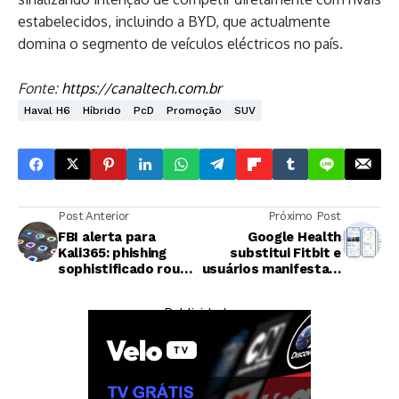
estabelecidos, incluindo a BYD, que actualmente
domina o segmento de veículos eléctricos no país.
Fonte:
https://canaltech.com.br
Haval H6
Híbrido
PcD
Promoção
SUV
Post Anterior
Próximo Post
FBI alerta para
Google Health
Kali365: phishing
substitui Fitbit e
sophistificado rouba
usuários manifestam
contas Microsoft
frustração
sem necessidade de
— Publicidade —
senha