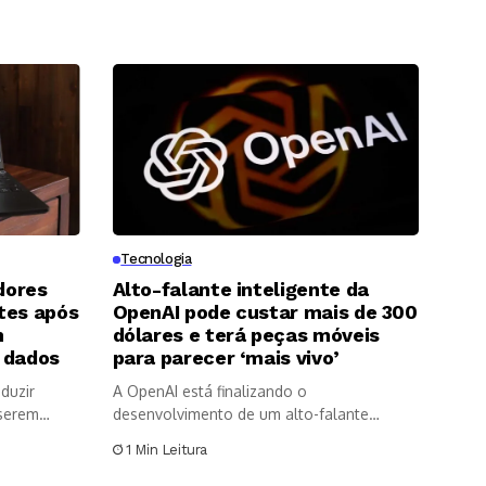
Tecnologia
dores
Alto-falante inteligente da
tes após
OpenAI pode custar mais de 300
m
dólares e terá peças móveis
 dados
para parecer ‘mais vivo’
duzir
A OpenAI está finalizando o
serem
desenvolvimento de um alto-falante
inteligente que pretende...
1 Min Leitura