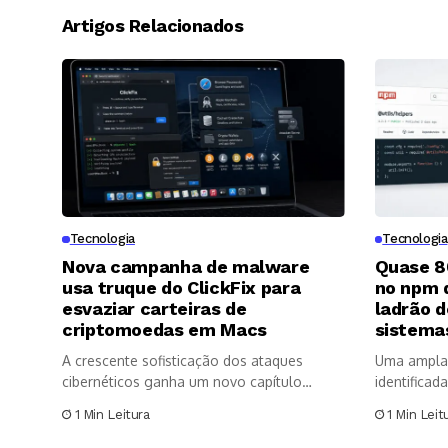
Artigos Relacionados
Tecnologia
Tecnologia
Nova campanha de malware
Quase 8
usa truque do ClickFix para
no npm d
esvaziar carteiras de
ladrão d
criptomoedas em Macs
sistema
A crescente sofisticação dos ataques
Uma ampla 
cibernéticos ganha um novo capítulo
identificad
preocupante: especialistas...
npm,...
1 Min Leitura
1 Min Leit