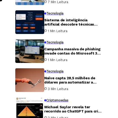
7 Min Leitura
Decepções
Tecnologia
Sistema de inteligência
artificial descobre técnicas
inéditas de ataque HTTP e
1 Min Leitura
falha zero-day em servidor
Apache
Tecnologia
Campanha massiva de phishing
invade contas do Microsoft 365
para roubar mensagens sobre
1 Min Leitura
folha de pagamento e finanças
Tecnologia
Naïve capta 28,5 milhões de
dólares para automatizar a
criação e operação de
3 Min Leitura
empresas com agentes de
inteligência artificial
Criptomoedas
Michael Saylor revela ter
recorrido ao ChatGPT para criar
modelo de ações preferenciais
2 Min Leitura