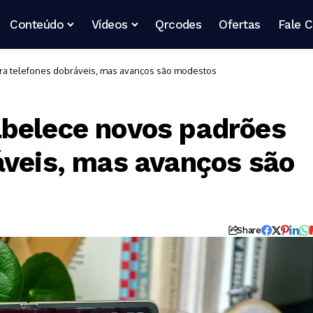
Conteúdo
Vídeos
Qrcodes
Ofertas
Fale 
ra telefones dobráveis, mas avanços são modestos
abelece novos padrões
áveis, mas avanços são
Share