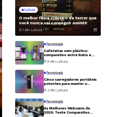
Cultura
O melhor filme clássico de terror que
você nunca vai conseguir assistir
1 Min Leitura
Tecnologia
Cafeteiras sem plástico:
comparativo entre Ratio e
Simply Good revela qual vale o
6 Min Leitura
investimento
Tecnologia
Cinco carregadores portáteis
potentes para manter o
notebook funcionando o dia
3 Min Leitura
todo
Tecnologia
As Melhores Webcams de
2026: Teste Comparativo
Revela Vencedores e