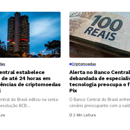
das
Criptomoedas
entral estabelece
Alerta no Banco Central
 de até 24 horas em
debandada de especiali
rências de criptomoedas
tecnologia preocupa o 
l
Pix
tral do Brasil editou na sexta-
O Banco Central do Brasil enfr
 Resolução BCB...
cenário preocupante com a saída
ura
2 Min Leitura