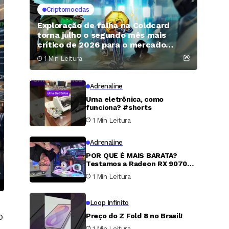
Criptomoedas
Exploração de falha na Coldcard
torna julho o segundo mês mais
crítico de 2026 para o mercado
cripto
1 Min Leitura
Adrenaline
Urna eletrônica, como
funciona? #shorts
1 Min Leitura
Adrenaline
POR QUE É MAIS BARATA?
Testamos a Radeon RX 9070
XT
1 Min Leitura
Loop Infinito
o
Preço do Z Fold 8 no Brasil!
1 Min Leitura