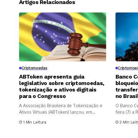
Artigos Relacionados
Criptomoedas
Criptomoe
ABToken apresenta guia
Banco C
legislativo sobre criptomoedas,
bloqueio
tokenização e ativos digitais
transfe
para o Congresso
no Brasi
A Associação Brasileira de Tokenização e
O Banco Cen
Ativos Virtuais (ABToken) lançou, em
feira (7) a
parceria...
1 Min Leitura
3 Min Leit