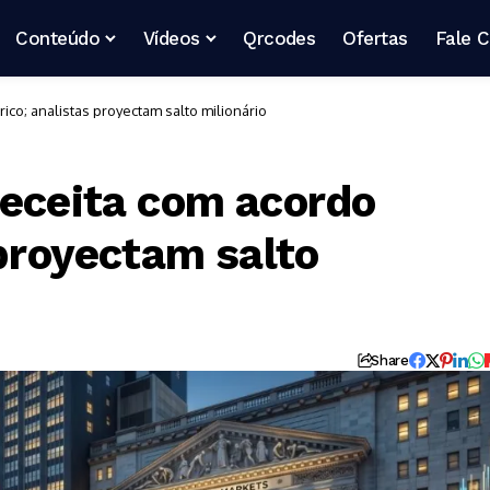
Conteúdo
Vídeos
Qrcodes
Ofertas
Fale 
ico; analistas proyectam salto milionário
receita com acordo
 proyectam salto
Share