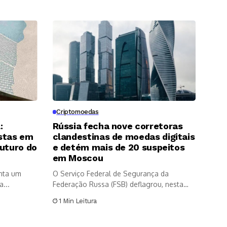
Criptomoedas
:
Rússia fecha nove corretoras
stas em
clandestinas de moedas digitais
futuro do
e detém mais de 20 suspeitos
em Moscou
enta um
O Serviço Federal de Segurança da
...
Federação Russa (FSB) deflagrou, nesta
sexta-feira...
1 Min Leitura