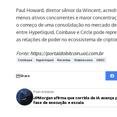
Paul Howard, diretor sênior da Wincent, acred
menos ativos concorrentes e maior concentraçã
o começo de uma consolidação no mercado de st
entre Hyperliquid, Coinbase e Circle pode repr
as relações de poder no ecossistema de cript
Fonte:
https://portaldobitcoin.uol.com.br
Coinbase
Hyperliquid
Receitas
Stablecoins
USDC
Share
Post Anterior
JPMorgan afirma que corrida da IA avança 
fase de execução e escala