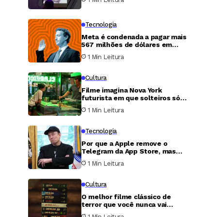
Tecnologia
Meta é condenada a pagar mais
567 milhões de dólares em
caso de proteção infantil nos
1 Min Leitura
Estados Unidos
Cultura
Filme imagina Nova York
futurista em que solteiros só
podem transar uma única noite
1 Min Leitura
por ano
Tecnologia
s
Por que a Apple remove o
Telegram da App Store, mas
nunca faz o mesmo com o X?
1 Min Leitura
Cultura
O melhor filme clássico de
terror que você nunca vai
conseguir assistir
1 Min Leitura