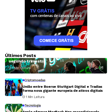
Criptomoedas
Galaxy Digital amarga prejuízo de US$ 85
Últimos Posts
milhões e receita abaixo do esperado no
segundo trimestre
1 Min Leitura
Criptomoedas
União entre Boerse Stuttgart Digital e Tradias
forma nova gigante europeia de ativos digitais
1 Min Leitura
Tecnologia
Apple oferece MacBook Neo recondicionado