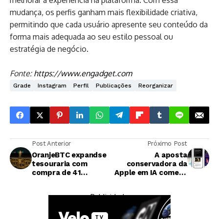
melhorar a experiência na plataforma. Com essa
mudança, os perfis ganham mais flexibilidade criativa,
permitindo que cada usuário apresente seu conteúdo da
forma mais adequada ao seu estilo pessoal ou
estratégia de negócio.
Fonte:
https://www.engadget.com
Grade
Instagram
Perfil
Publicações
Reorganizar
Post Anterior
Próximo Post
OranjeBTC expandse
A aposta
tesouraria com
conservadora da
compra de 41
Apple em IA começa
bitcoins e atinge
a mostrar
marca de 3.803
resultados
— Publicidade —
unidades
promissores