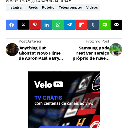
Fonte:
https://canaltech.com.br
Instagram
Reels
Roteiro
Teleprompter
Vídeos
Post Anterior
Próximo Post
'Anything But
Samsung pode
Ghosts': Novo Filme
reativar serviço
de Aaron Paul e Bryce
próprio de nuvem
Dallas Howard Trará
após fim da
Conexão com
integração com
— Publicidade —
'Obsession'
OneDrive