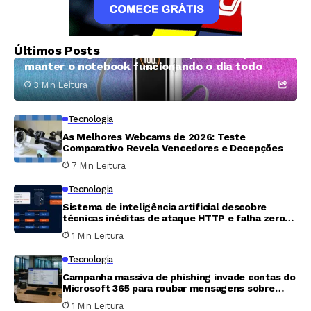
Tecnologia
Últimos Posts
Cinco carregadores portáteis potentes para
manter o notebook funcionando o dia todo
3 Min Leitura
Tecnologia
As Melhores Webcams de 2026: Teste
Comparativo Revela Vencedores e Decepções
7 Min Leitura
Tecnologia
Sistema de inteligência artificial descobre
técnicas inéditas de ataque HTTP e falha zero-
day em servidor Apache
1 Min Leitura
Tecnologia
Campanha massiva de phishing invade contas do
Microsoft 365 para roubar mensagens sobre
folha de pagamento e finanças
1 Min Leitura