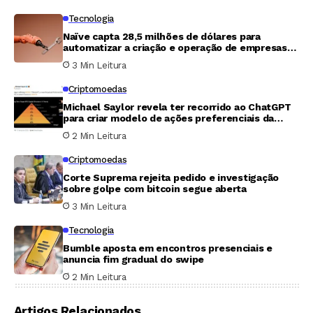
Tecnologia
Naïve capta 28,5 milhões de dólares para
automatizar a criação e operação de empresas
com agentes de inteligência artificial
3 Min Leitura
Criptomoedas
Michael Saylor revela ter recorrido ao ChatGPT
para criar modelo de ações preferenciais da
Strategy e captar US$ 15 bilhões
2 Min Leitura
Criptomoedas
Corte Suprema rejeita pedido e investigação
sobre golpe com bitcoin segue aberta
3 Min Leitura
Tecnologia
Bumble aposta em encontros presenciais e
anuncia fim gradual do swipe
2 Min Leitura
Artigos Relacionados