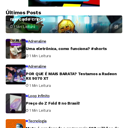
Exploração de falha na Coldcard torna julho o
Últimos Posts
segundo mês mais crítico de 2026 para o
mercado cripto
1 Min Leitura
Adrenaline
Urna eletrônica, como funciona? #shorts
1 Min Leitura
Adrenaline
POR QUE É MAIS BARATA? Testamos a Radeon
RX 9070 XT
1 Min Leitura
Loop Infinito
Preço do Z Fold 8 no Brasil!
1 Min Leitura
Tecnologia