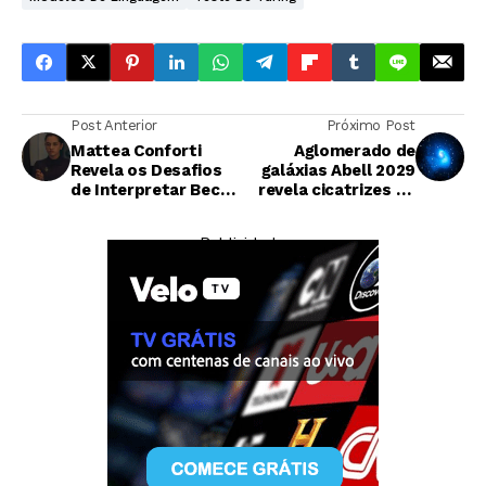
Post Anterior
Próximo Post
Mattea Conforti
Aglomerado de
Revela os Desafios
galáxias Abell 2029
de Interpretar Becka
revela cicatrizes de
no Episódio Crucial
colisão cósmica
de 'The Testaments'
antiga
— Publicidade —
Criptomoedas