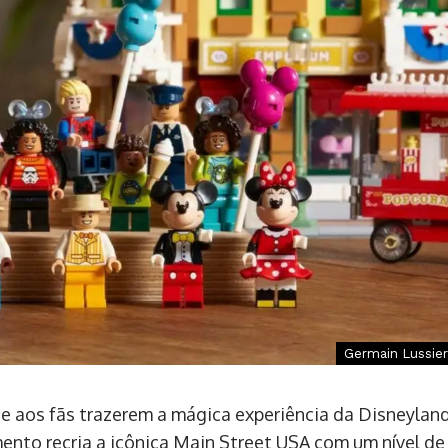
Germain Lussier
e aos fãs trazerem a mágica experiência da Disneylan
ento recria a icônica Main Street USA com um nível de