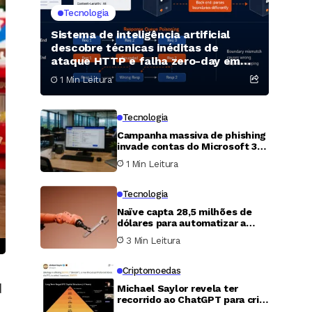
Tecnologia
Sistema de inteligência artificial
descobre técnicas inéditas de
ataque HTTP e falha zero-day em
servidor Apache
1 Min Leitura
Tecnologia
Campanha massiva de phishing
invade contas do Microsoft 365
para roubar mensagens sobre
1 Min Leitura
folha de pagamento e finanças
Tecnologia
Naïve capta 28,5 milhões de
dólares para automatizar a
criação e operação de
3 Min Leitura
empresas com agentes de
inteligência artificial
Criptomoedas
d
Michael Saylor revela ter
recorrido ao ChatGPT para criar
modelo de ações preferenciais