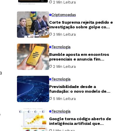
2 Min Leitura
da Strategy e captar US$ 15
bilhões
Criptomoedas
Corte Suprema rejeita pedido e
investigação sobre golpe com
bitcoin segue aberta
3 Min Leitura
Tecnologia
Bumble aposta em encontros
presenciais e anuncia fim
gradual do swipe
2 Min Leitura
a
Tecnologia
Previsibilidade desde a
fundação: o novo modelo de
construção de data centers em
5 Min Leitura
tempos de incerteza
Tecnologia
o
Google torna código aberto de
inteligência artificial que
promete antecipar alertas de
1 Min Leitura