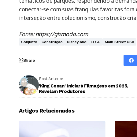
temáticos de parques, respondendo à demand
conectar-se com suas franquias favoritas fora 
interseção entre colecionismo, construção cria
Fonte:
https://gizmodo.com
Conjunto
Construção
Disneyland
LEGO
Main Street USA
Share
Post Anterior
'King Conan' Iniciará Filmagens em 2025,
Revelam Produtores
Artigos Relacionados