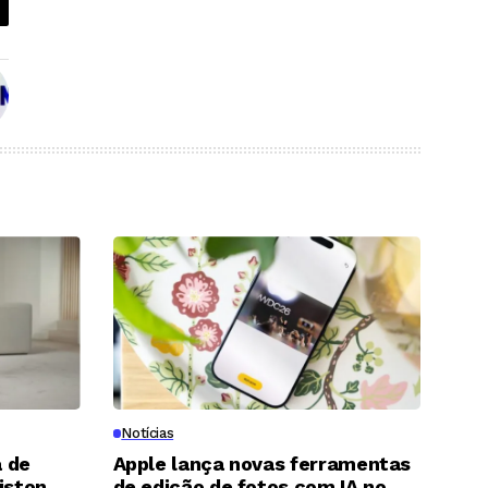
Notícias
 de
Apple lança novas ferramentas
iston
de edição de fotos com IA no