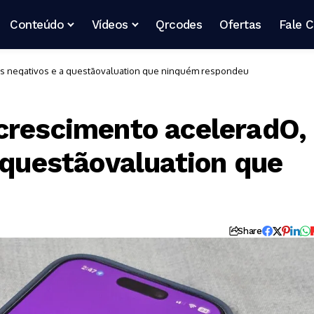
Conteúdo
Vídeos
Qrcodes
Ofertas
Fale 
os negativos e a questãovaluation que ninguém respondeu
crescimento aceleradO,
 questãovaluation que
Share