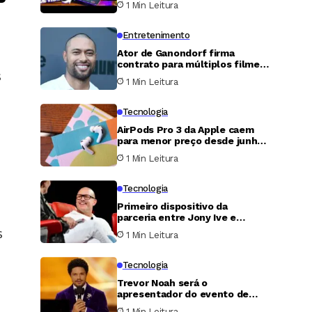
1 Min Leitura
Entretenimento
Ator de Ganondorf firma
contrato para múltiplos filmes
s
de Zelda e reacende rumores
1 Min Leitura
de trilogia
Tecnologia
AirPods Pro 3 da Apple caem
para menor preço desde junho
em promoção de grandes
1 Min Leitura
varejistas
Tecnologia
Primeiro dispositivo da
parceria entre Jony Ive e
OpenAI será uma caixa de som
s
1 Min Leitura
inteligente em formato de
rosquinha
Tecnologia
Trevor Noah será o
apresentador do evento de
lançamento do Pixel 11 do
1 Min Leitura