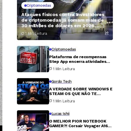
Criptomoedas
Ataques físicos contra investidores
de criptomoedas já somam mais de
30 milhões de dólares em 2026,
aponta relatório
1 Min Leitura
Criptomoedas
Plataforma de recompensas
Step App encerra atividades
após quatro anos, e token
1 Min Leitura
FITFI despenca 99,9%
Gordo Tech
A VERDADE SOBRE WINDOWS E
STEAM OS QUE NÃO TE
CONTAM
1 Min Leitura
Lucas Ishii
O MELHOR PIOR NOTEBOOK
GAMER?! Corsair Voyager A1600
com uma Radeon 6800M