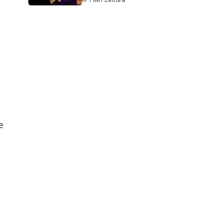
Google
e
a