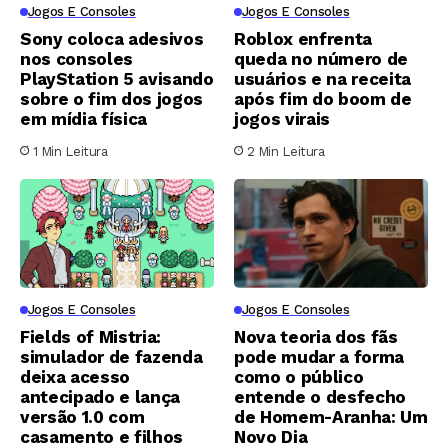
Jogos E Consoles
Jogos E Consoles
Sony coloca adesivos
Roblox enfrenta
nos consoles
queda no número de
PlayStation 5 avisando
usuários e na receita
sobre o fim dos jogos
após fim do boom de
em mídia física
jogos virais
1 Min Leitura
2 Min Leitura
Jogos E Consoles
Jogos E Consoles
Fields of Mistria:
Nova teoria dos fãs
simulador de fazenda
pode mudar a forma
deixa acesso
como o público
antecipado e lança
entende o desfecho
versão 1.0 com
de Homem-Aranha: Um
casamento e filhos
Novo Dia