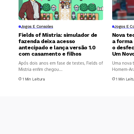
Jogos E Consoles
Jogos E C
Fields of Mistria: simulador de
Nova te
fazenda deixa acesso
a forma
antecipado e lança versão 1.0
o desfe
com casamento e filhos
Um Novo
Após dois anos em fase de testes, Fields of
Uma nova t
Mistria enfim chegou...
Homem-Aran
1 Min Leitura
1 Min Leit