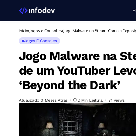
H
Início
Jogos e Consoles
Jogo Malware na Steam: Como a Exposi
Jogos E Consoles
Jogo Malware na St
de um YouTuber Lev
‘Beyond the Dark’
Atualizado 3 Meses Atrás
2 Min Leitura
71 Views