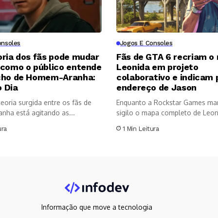
onsoles
Jogos E Consoles
oria dos fãs pode mudar
Fãs de GTA 6 recriam o
 como o público entende
Leonida em projeto
cho de Homem-Aranha:
colaborativo e indicam 
 Dia
endereço de Jason
eoria surgida entre os fãs de
Enquanto a Rockstar Games m
ha está agitando as...
sigilo o mapa completo de Leoni
ura
1 Min Leitura
Informação que move a tecnologia