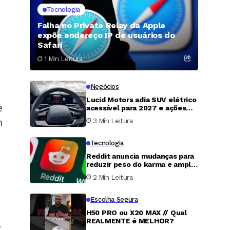
Tecnologia
Falha no Private Relay da Apple
expõe endereço IP de usuários do
Safari
1 Min Leitura
Negócios
Lucid Motors adia SUV elétrico
e
acessível para 2027 e ações
despencam mais de 15%
m
3 Min Leitura
Tecnologia
Reddit anuncia mudanças para
reduzir peso do karma e amplia
uso de inteligência artificial na
2 Min Leitura
moderação
Escolha Segura
H50 PRO ou X20 MAX // Qual
REALMENTE é MELHOR?
.