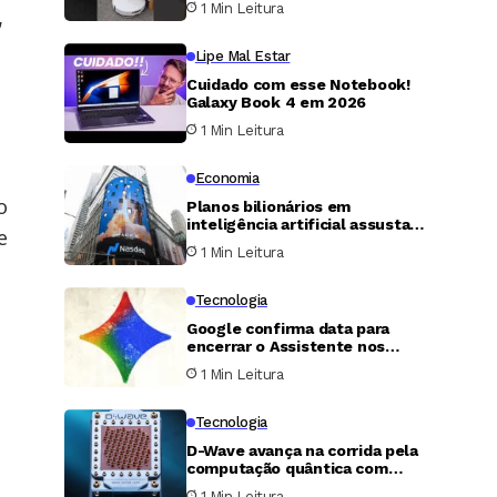
1 Min Leitura
,
Lipe Mal Estar
Cuidado com esse Notebook!
Galaxy Book 4 em 2026
1 Min Leitura
Economia
o
Planos bilionários em
inteligência artificial assustam
e
investidores em estreia da
1 Min Leitura
SpaceX na bolsa
Tecnologia
Google confirma data para
encerrar o Assistente nos
celulares e forçar migração
1 Min Leitura
para o Gemini
Tecnologia
D-Wave avança na corrida pela
computação quântica com
novo modelo de qubit
1 Min Leitura