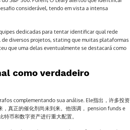
 do S&P 500. Porém, O'Leary alertou que identificar
safio considerável, tendo em vista a intensa
uipes dedicadas para tentar identificar qual rede
al de diversos projetos, stating que muitas plataformas
eceu que uma delas eventualmente se destacará como
onal como verdadeiro
arágrafos complementando sua análise. Ele指出，许多投资
的催化剂尚未到来。他强调， pension funds e
后再对比特币和数字资产进行重大配置。