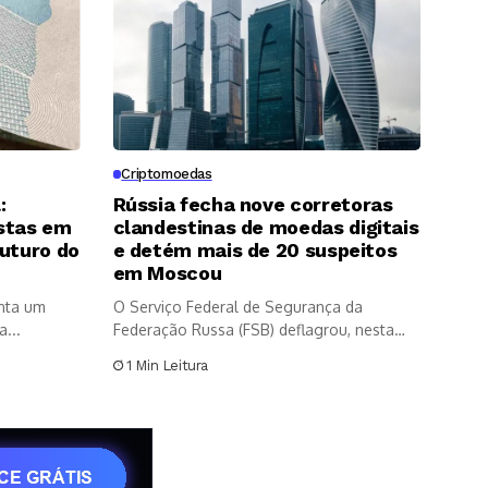
Criptomoedas
:
Rússia fecha nove corretoras
stas em
clandestinas de moedas digitais
futuro do
e detém mais de 20 suspeitos
em Moscou
enta um
O Serviço Federal de Segurança da
...
Federação Russa (FSB) deflagrou, nesta
sexta-feira...
1 Min Leitura