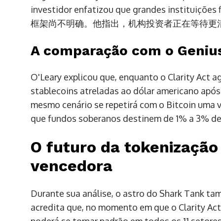
investidor enfatizou que grandes ins
框架尚不明确。他指出，机构投资者正在等待更
A comparação com o Geniu
O'Leary explicou que, enquanto o Clarity Act a
stablecoins atreladas ao dólar americano após
mesmo cenário se repetirá com o Bitcoin uma v
que fundos soberanos destinem de 1% a 3% de 
O futuro da tokenização
vencedora
Durante sua análise, o astro do Shark Tank ta
acredita que, no momento em que o Clarity Act 