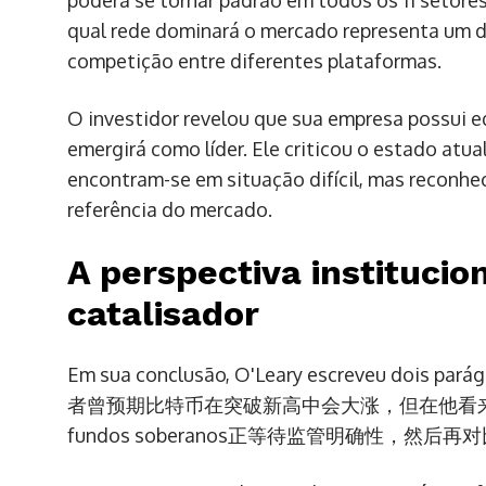
poderá se tornar padrão em todos os 11 setores
qual rede dominará o mercado representa um de
competição entre diferentes plataformas.
O investidor revelou que sua empresa possui eq
emergirá como líder. Ele criticou o estado atu
encontram-se em situação difícil, mas reconh
referência do mercado.
A perspectiva instituci
catalisador
Em sua conclusão, O'Leary escreveu dois p
者曾预期比特币在突破新高中会大涨，但在他看来，真正
fundos soberanos正等待监管明确性，然