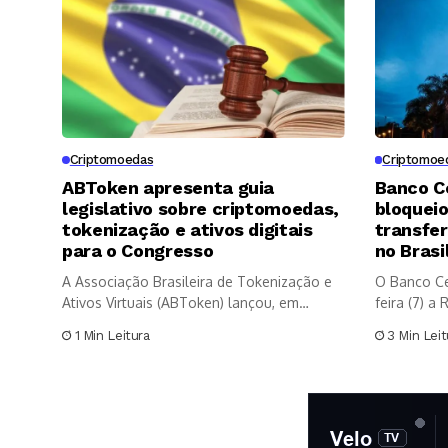
Criptomoedas
Criptomoe
ABToken apresenta guia
Banco C
legislativo sobre criptomoedas,
bloqueio
tokenização e ativos digitais
transfe
para o Congresso
no Brasi
A Associação Brasileira de Tokenização e
O Banco Cen
Ativos Virtuais (ABToken) lançou, em
feira (7) a
parceria...
1 Min Leitura
3 Min Leit