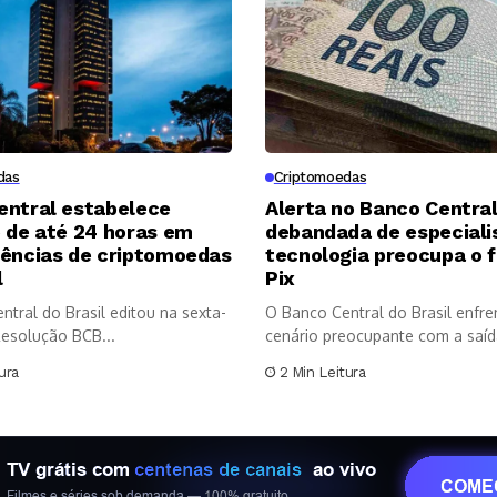
das
Criptomoedas
entral estabelece
Alerta no Banco Central
 de até 24 horas em
debandada de especiali
rências de criptomoedas
tecnologia preocupa o 
l
Pix
tral do Brasil editou na sexta-
O Banco Central do Brasil enfr
 Resolução BCB...
cenário preocupante com a saída
ura
2 Min Leitura