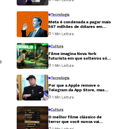
Tecnologia
Meta é condenada a pagar mais
567 milhões de dólares em
caso de proteção infantil nos
1 Min Leitura
Estados Unidos
Cultura
Filme imagina Nova York
futurista em que solteiros só
a
podem transar uma única noite
1 Min Leitura
por ano
Tecnologia
Por que a Apple remove o
Telegram da App Store, mas
nunca faz o mesmo com o X?
1 Min Leitura
Cultura
O melhor filme clássico de
terror que você nunca vai
conseguir assistir
1 Min Leitura