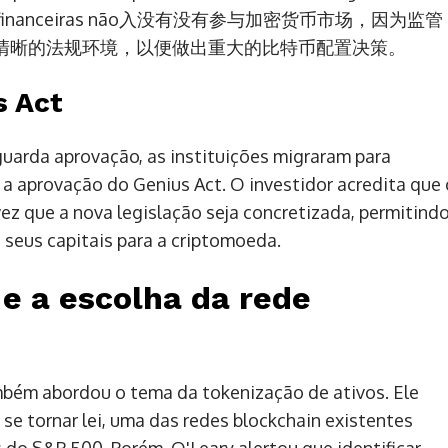
tituições financeiras não入没有没有参与加密货币市场，因为监管
清晰的法规环境，以便做出重大的比特币配置决策。
s Act
guarda aprovação, as instituições migraram para
 a aprovação do Genius Act. O investidor acredita que 
ez que a nova legislação seja concretizada, permitind
seus capitais para a criptomoeda.
 e a escolha da rede
mbém abordou o tema da tokenização de ativos. Ele
se tornar lei, uma das redes blockchain existentes