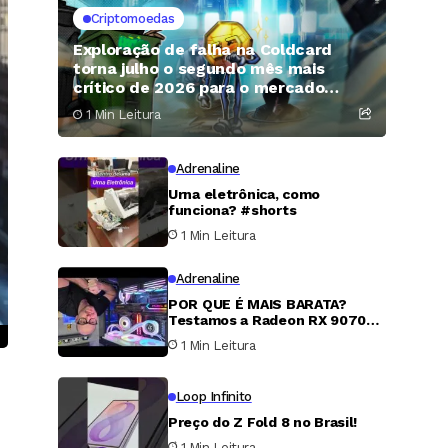
Criptomoedas
Exploração de falha na Coldcard
torna julho o segundo mês mais
crítico de 2026 para o mercado
cripto
1 Min Leitura
Adrenaline
Urna eletrônica, como
funciona? #shorts
1 Min Leitura
Adrenaline
POR QUE É MAIS BARATA?
Testamos a Radeon RX 9070
XT
1 Min Leitura
Loop Infinito
Preço do Z Fold 8 no Brasil!
1 Min Leitura