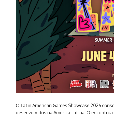
O Latin American Games Showcase 2026 consol
desenvolvidos na America Latina. O encontro, q