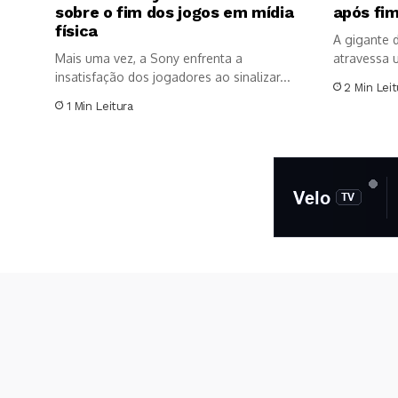
sobre o fim dos jogos em mídia
após fim
física
A gigante 
Mais uma vez, a Sony enfrenta a
atravessa 
insatisfação dos jogadores ao sinalizar...
expressiva.
2 Min Leit
1 Min Leitura