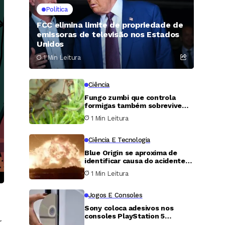
Política
FCC elimina limite de propriedade de
emissoras de televisão nos Estados
Unidos
1 Min Leitura
Ciência
Fungo zumbi que controla
formigas também sobrevive
dentro de musgos, revela
1 Min Leitura
pesquisa
Ciência E Tecnologia
Blue Origin se aproxima de
identificar causa do acidente
que destruiu o foguete New
1 Min Leitura
Glenn
Jogos E Consoles
Sony coloca adesivos nos
consoles PlayStation 5
r
avisando sobre o fim dos jogos