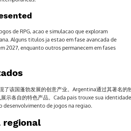
resented
jogos de RPG, acao e simulacao que exploram
ana. Alguns titulos ja estao em fase avancada de
 em 2027, enquanto outros permanecem em fases
tados
现了该国蓬勃发展的创意产业。Argentina通过其著名的
各自的特色产品。Cada pais trouxe sua identidad
o desenvolvimento de jogos na regiao.
 regional