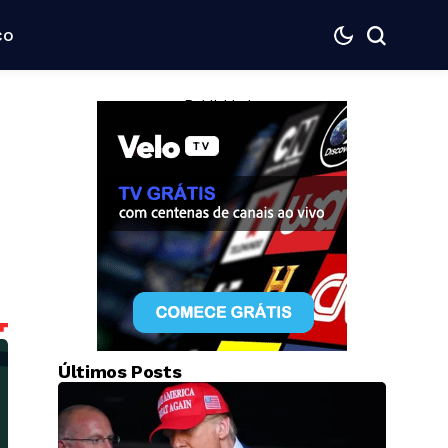
co
— Publicidade —
Últimos Posts