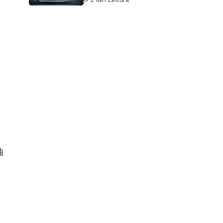
alerta
独
e