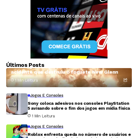
Ciência E Tecnologia
Últimos Posts
Blue Origin se aproxima de identificar causa do
acidente que destruiu o foguete New Glenn
1 Min Leitura
Jogos E Consoles
Sony coloca adesivos nos consoles PlayStation
5 avisando sobre o fim dos jogos em mídia física
1 Min Leitura
Jogos E Consoles
Roblox enfrenta queda no número de usuários e