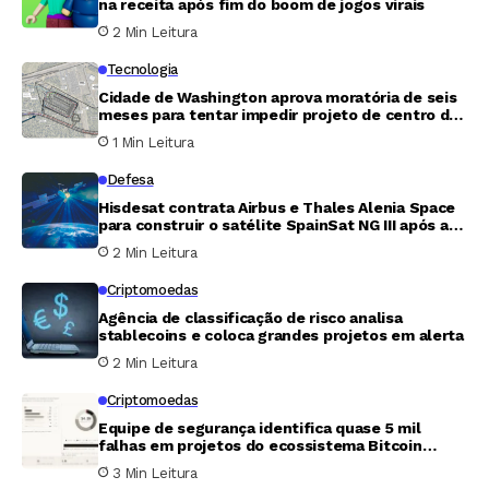
na receita após fim do boom de jogos virais
2 Min Leitura
Tecnologia
Cidade de Washington aprova moratória de seis
meses para tentar impedir projeto de centro de
dados de 20 megawatts
1 Min Leitura
Defesa
Hisdesat contrata Airbus e Thales Alenia Space
para construir o satélite SpainSat NG III após a
perda do NG II
2 Min Leitura
Criptomoedas
Agência de classificação de risco analisa
stablecoins e coloca grandes projetos em alerta
2 Min Leitura
Criptomoedas
Equipe de segurança identifica quase 5 mil
falhas em projetos do ecossistema Bitcoin
usando inteligência artificial
3 Min Leitura