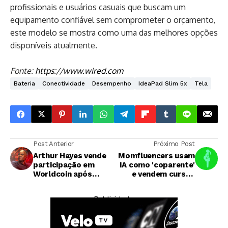
profissionais e usuários casuais que buscam um
equipamento confiável sem comprometer o orçamento,
este modelo se mostra como uma das melhores opções
disponíveis atualmente.
Fonte:
https://www.wired.com
Bateria
Conectividade
Desempenho
IdeaPad Slim 5x
Tela
Post Anterior
Próximo Post
Arthur Hayes vende
Momfluencers usam
participação em
IA como 'coparente'
Worldcoin após
e vendem cursos
classificação como
multimilionários
'proxy de IA'
— Publicidade —