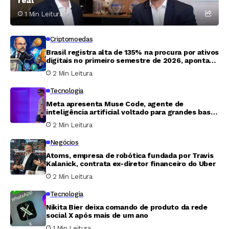
real
1 Min Leitura
Criptomoedas
Brasil registra alta de 135% na procura por ativos
digitais no primeiro semestre de 2026, aponta
Banco Central
2 Min Leitura
Tecnologia
Meta apresenta Muse Code, agente de
inteligência artificial voltado para grandes bases
de código
2 Min Leitura
Negócios
Atoms, empresa de robótica fundada por Travis
Kalanick, contrata ex-diretor financeiro do Uber
2 Min Leitura
Tecnologia
Nikita Bier deixa comando de produto da rede
social X após mais de um ano
1 Min Leitura