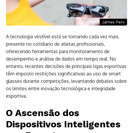
James Pero
A tecnologia vestível está se tornando cada vez mais
presente no cotidiano de atletas profissionais,
oferecendo ferramentas para monitoramento de
desempenho e análise de dados em tempo real. No
entanto, recentes decisões de principais ligas esportivas
têm imposto restrições significativas ao uso de smart
glasses durante competições, levantando debates sobre
os limites entre inovação tecnológica e integridade
esportiva.
O Ascensão dos
Dispositivos Inteligentes