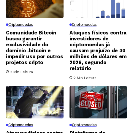
Criptomoedas
Criptomoedas
Comunidade Bitcoin
Ataques físicos contra
busca garantir
investidores de
exclusividade do
criptomoedas já
domínio .bitcoin e
causam prejuízo de 30
impedir uso por outros
milhões de dólares em
projetos cripto
2026, segundo
relatório
2 Min Leitura
2 Min Leitura
Criptomoedas
Criptomoedas
Ataques físicos contra
Plataforma de