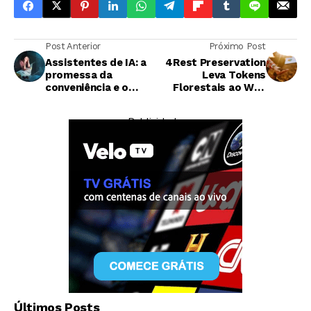
Post Anterior
Próximo Post
Assistentes de IA: a
4Rest Preservation
promessa da
Leva Tokens
conveniência e o
Florestais ao Web
risco da dependência
Summit e
Democratiza
— Publicidade —
Conservação
Ambiental
Economia
A aposta da Ford em uma picape elétrica
Últimos Posts
barata e por que ela talvez não baste para