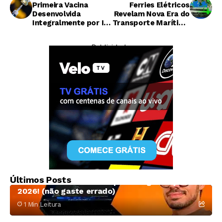
Primeira Vacina
Ferries Elétricos
Desenvolvida
Revelam Nova Era do
Integralmente por IA
Transporte Marítimo
Enterra em Ensaio
Sustentável
Clínico Humano
— Publicidade —
Lipe Mal Estar
Últimos Posts
Os Melhores Notebooks para Programação em
2026! (não gaste errado)
1 Min Leitura