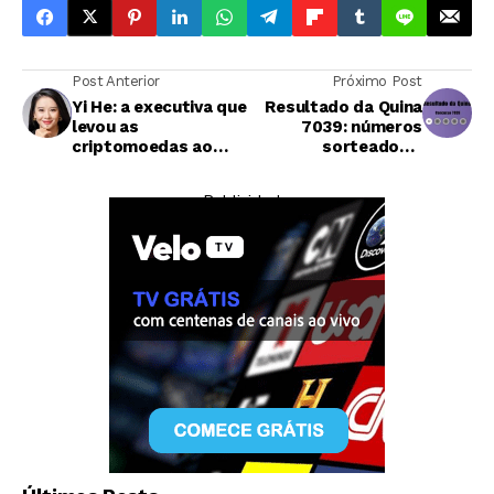
Post Anterior
Próximo Post
Yi He: a executiva que
Resultado da Quina
levou as
7039: números
criptomoedas ao
sorteados e
topo da lista das
detalhes do
mulheres mais
concurso deste
— Publicidade —
poderosas dos
sábado
negócios
Economia
Sete ex-funcionários processam Prime Data