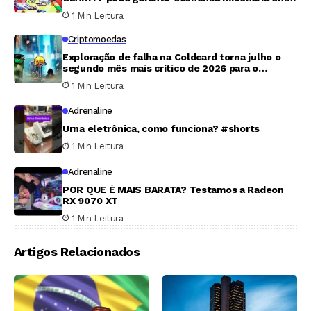
tributos para Trump
1 Min Leitura
Criptomoedas
Exploração de falha na Coldcard torna julho o
segundo mês mais crítico de 2026 para o
mercado cripto
1 Min Leitura
Adrenaline
Urna eletrônica, como funciona? #shorts
1 Min Leitura
Adrenaline
POR QUE É MAIS BARATA? Testamos a Radeon
RX 9070 XT
1 Min Leitura
Artigos Relacionados