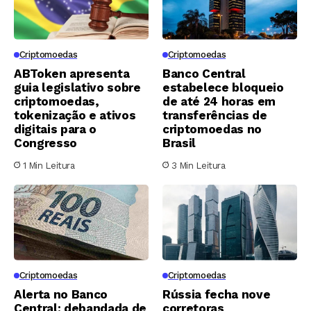
Criptomoedas
Criptomoedas
ABToken apresenta
Banco Central
guia legislativo sobre
estabelece bloqueio
criptomoedas,
de até 24 horas em
tokenização e ativos
transferências de
digitais para o
criptomoedas no
Congresso
Brasil
1 Min Leitura
3 Min Leitura
Criptomoedas
Criptomoedas
Alerta no Banco
Rússia fecha nove
Central: debandada de
corretoras