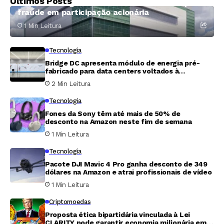
Últimos Posts
Centers e exigem 400 milhões de dólares por
fraude em participação acionária
1 Min Leitura
Tecnologia
Bridge DC apresenta módulo de energia pré-
fabricado para data centers voltados à
inteligência artificial
2 Min Leitura
Tecnologia
Fones da Sony têm até mais de 50% de
desconto na Amazon neste fim de semana
1 Min Leitura
Tecnologia
Pacote DJI Mavic 4 Pro ganha desconto de 349
dólares na Amazon e atrai profissionais de vídeo
1 Min Leitura
Criptomoedas
Proposta ética bipartidária vinculada à Lei
CLARITY pode garantir economia milionária em