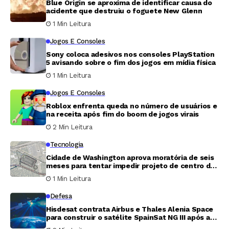
Blue Origin se aproxima de identificar causa do
acidente que destruiu o foguete New Glenn
1 Min Leitura
Jogos E Consoles
Sony coloca adesivos nos consoles PlayStation
5 avisando sobre o fim dos jogos em mídia física
1 Min Leitura
Jogos E Consoles
Roblox enfrenta queda no número de usuários e
na receita após fim do boom de jogos virais
2 Min Leitura
Tecnologia
Cidade de Washington aprova moratória de seis
meses para tentar impedir projeto de centro de
dados de 20 megawatts
1 Min Leitura
Defesa
Hisdesat contrata Airbus e Thales Alenia Space
para construir o satélite SpainSat NG III após a
perda do NG II