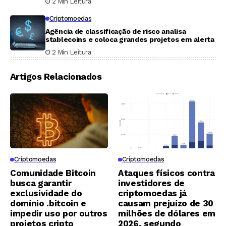
2 Min Leitura
Criptomoedas
Agência de classificação de risco analisa
stablecoins e coloca grandes projetos em alerta
2 Min Leitura
Artigos Relacionados
Criptomoedas
Criptomoedas
Comunidade Bitcoin
Ataques físicos contra
busca garantir
investidores de
exclusividade do
criptomoedas já
domínio .bitcoin e
causam prejuízo de 30
impedir uso por outros
milhões de dólares em
projetos cripto
2026, segundo