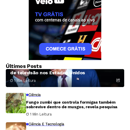
Política
Últimos Posts
FCC elimina limite de propriedade de emissoras
de televisão nos Estados Unidos
1 Min Leitura
Ciência
Fungo zumbi que controla formigas também
sobrevive dentro de musgos, revela pesquisa
1 Min Leitura
Ciência E Tecnologia