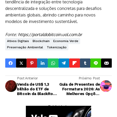
tendência de integração entre tecnologia
descentralizada e soluções concretas para desafios
ambientais globais, abrindo caminho para novos
modelos de investimento sustentável.
Fonte:
https://portaldobitcoin.uol.com.br
Ativos Digitais
Blockchain
Economia Verde
Preservação Ambiental
Tokenização
Post Anterior
Próximo Post
Venda de US$ 1,3
Guia de Presentes de
bilhão do ETF de
Formatura 2026: As
Bitcoin da BlackRock
Melhores Opções
em Dark Pool Agita
para Celebrar e
Mercado
Preparar os Novos
— Publicidade —
Graduados