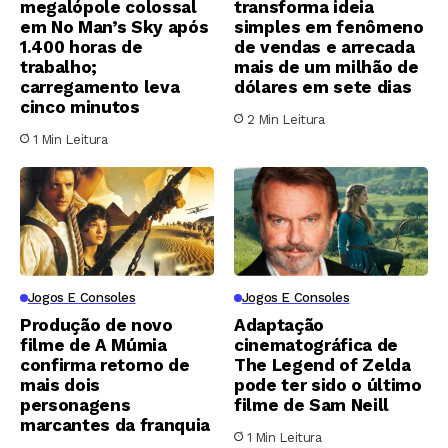
megalópole colossal
transforma ideia
em No Man’s Sky após
simples em fenômeno
1.400 horas de
de vendas e arrecada
trabalho;
mais de um milhão de
carregamento leva
dólares em sete dias
cinco minutos
2 Min Leitura
1 Min Leitura
Jogos E Consoles
Jogos E Consoles
Produção de novo
Adaptação
filme de A Múmia
cinematográfica de
confirma retorno de
The Legend of Zelda
mais dois
pode ter sido o último
personagens
filme de Sam Neill
marcantes da franquia
1 Min Leitura