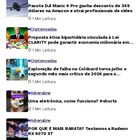
Pacote DJI Mavic 4 Pro ganha desconto de 349
dólares na Amazon e atrai profissionais de vídeo
1 Min Leitura
Criptomoedas
Proposta ética bipartidária vinculada à Lei
CLARITY pode garantir economia milionária em
tributos para Trump
1 Min Leitura
Criptomoedas
Exploração de falha na Coldcard torna julho o
segundo mês mais crítico de 2026 para o
mercado cripto
1 Min Leitura
Adrenaline
Urna eletrônica, como funciona? #shorts
1 Min Leitura
Adrenaline
POR QUE É MAIS BARATA? Testamos a Radeon
RX 9070 XT