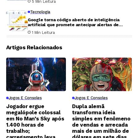
5 Min Leitura
Tecnologia
Google torna código aberto de inteligência
artificial que promete antecipar alertas de
furacões
1 Min Leitura
Artigos Relacionados
Jogos E Consoles
Jogos E Consoles
Jogador ergue
Dupla alemã
megalópole colossal
transforma ideia
em No Man’s Sky após
simples em fenômeno
1.400 horas de
de vendas e arrecada
trabalho;
mais de um milhão de
carregamento leva
dólares em sete dias