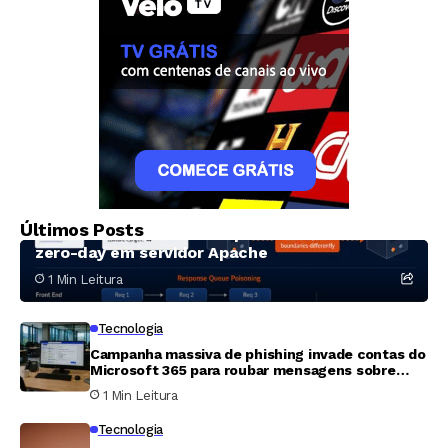
Tecnologia
Sistema de inteligência artificial descobre
Últimos Posts
técnicas inéditas de ataque HTTP e falha
zero-day em servidor Apache
1 Min Leitura
Tecnologia
Campanha massiva de phishing invade contas do
Microsoft 365 para roubar mensagens sobre
folha de pagamento e finanças
1 Min Leitura
Tecnologia