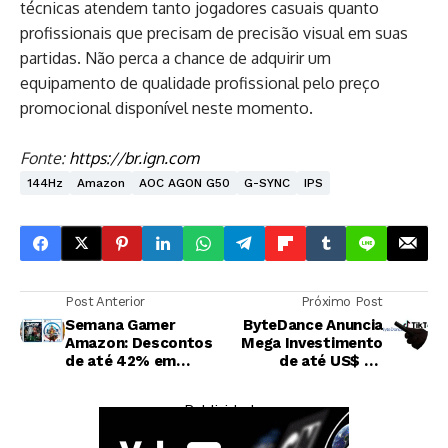
técnicas atendem tanto jogadores casuais quanto
profissionais que precisam de precisão visual em suas
partidas. Não perca a chance de adquirir um
equipamento de qualidade profissional pelo preço
promocional disponível neste momento.
Fonte:
https://br.ign.com
144Hz
Amazon
AOC AGON G50
G-SYNC
IPS
Post Anterior
Próximo Post
Semana Gamer
ByteDance Anuncia
Amazon: Descontos
Mega Investimento
de até 42% em
de até US$ 70
Jogos para
Bilhões em
PlayStation 5
Inteligência Artificial
— Publicidade —
para 2026