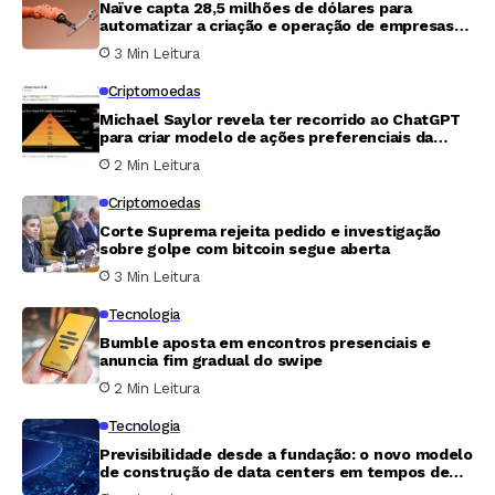
Naïve capta 28,5 milhões de dólares para
automatizar a criação e operação de empresas
com agentes de inteligência artificial
3 Min Leitura
Criptomoedas
Michael Saylor revela ter recorrido ao ChatGPT
para criar modelo de ações preferenciais da
Strategy e captar US$ 15 bilhões
2 Min Leitura
Criptomoedas
Corte Suprema rejeita pedido e investigação
sobre golpe com bitcoin segue aberta
3 Min Leitura
Tecnologia
Bumble aposta em encontros presenciais e
anuncia fim gradual do swipe
2 Min Leitura
Tecnologia
Previsibilidade desde a fundação: o novo modelo
de construção de data centers em tempos de
incerteza