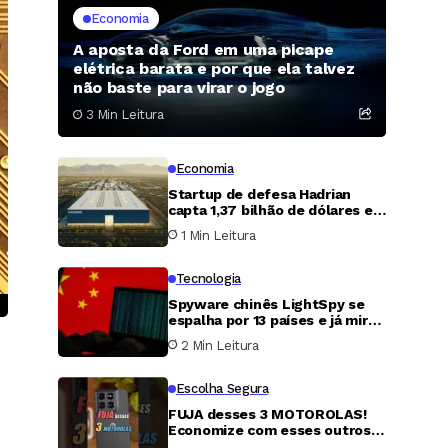
Economia
A aposta da Ford em uma picape
elétrica barata e por que ela talvez
não baste para virar o jogo
3 Min Leitura
Economia
Startup de defesa Hadrian
capta 1,37 bilhão de dólares em
nova rodada e atinge avaliação
1 Min Leitura
de 7,87 bilhões
Tecnologia
Spyware chinês LightSpy se
espalha por 13 países e já mira
vítimas nos Estados Unidos
2 Min Leitura
Escolha Segura
FUJA desses 3 MOTOROLAS!
Economize com esses outros
2.