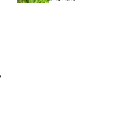
pesquisa
o
e