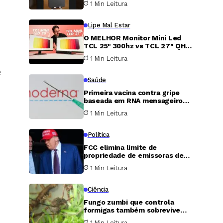
1 Min Leitura
Lipe Mal Estar
O MELHOR Monitor Mini Led
TCL 25" 300hz vs TCL 27" QHD
180hz
1 Min Leitura
e
Saúde
Primeira vacina contra gripe
baseada em RNA mensageiro
recebe aprovação nos Estados
1 Min Leitura
Unidos
Política
FCC elimina limite de
propriedade de emissoras de
televisão nos Estados Unidos
1 Min Leitura
Ciência
Fungo zumbi que controla
formigas também sobrevive
dentro de musgos, revela
1 Min Leitura