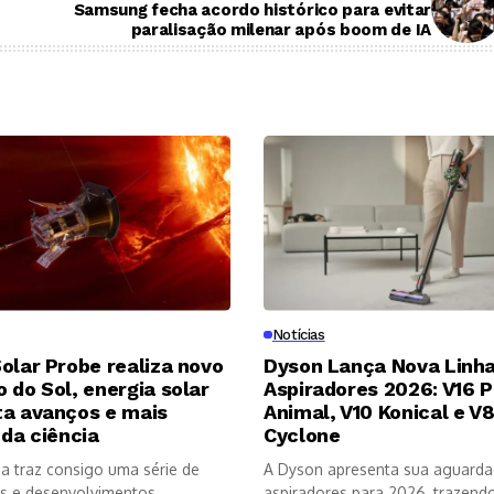
Samsung fecha acordo histórico para evitar
paralisação milenar após boom de IA
Notícias
olar Probe realiza novo
Dyson Lança Nova Linha
 do Sol, energia solar
Aspiradores 2026: V16 P
ta avanços e mais
Animal, V10 Konical e V
 da ciência
Cyclone
a traz consigo uma série de
A Dyson apresenta sua aguarda
s e desenvolvimentos
aspiradores para 2026, trazendo 