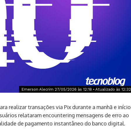
Emerson Alecrim 27/05/2026 às 12:18 • Atualizado às 12:32
ra realizar transações via Pix durante a manhã e início
 usuários relataram encountering mensagens de erro ao
alidade de pagamento instantâneo do banco digital.