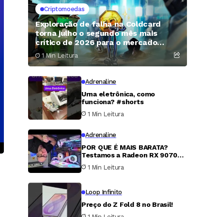
Criptomoedas
Exploração de falha na Coldcard
torna julho o segundo mês mais
crítico de 2026 para o mercado
cripto
1 Min Leitura
Adrenaline
Urna eletrônica, como
funciona? #shorts
1 Min Leitura
Adrenaline
POR QUE É MAIS BARATA?
Testamos a Radeon RX 9070
XT
1 Min Leitura
Loop Infinito
Preço do Z Fold 8 no Brasil!
1 Min Leitura