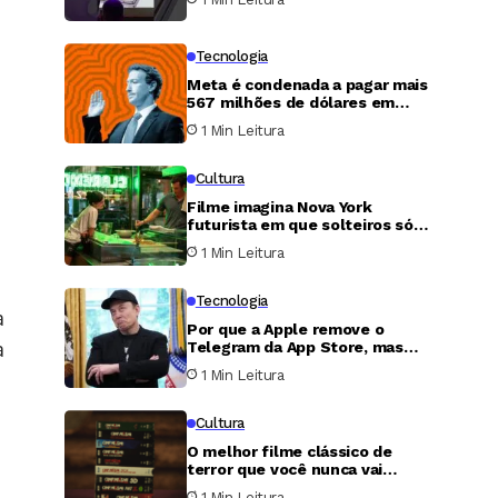
Tecnologia
Meta é condenada a pagar mais
567 milhões de dólares em
caso de proteção infantil nos
1 Min Leitura
Estados Unidos
Cultura
Filme imagina Nova York
futurista em que solteiros só
podem transar uma única noite
1 Min Leitura
por ano
Tecnologia
a
Por que a Apple remove o
a
Telegram da App Store, mas
nunca faz o mesmo com o X?
1 Min Leitura
Cultura
O melhor filme clássico de
terror que você nunca vai
conseguir assistir
1 Min Leitura