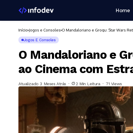
Home
Início
Jogos e Consoles
O Mandaloriano e Grogu: Star Wars Ret
Jogos E Consoles
O Mandaloriano e Gr
ao Cinema com Estra
Atualizado 3 Meses Atrás
2 Min Leitura
71 Views