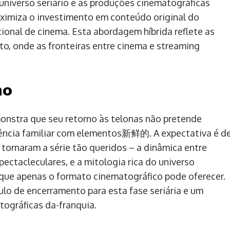
niverso seriário e as produções cinematográficas
ximiza o investimento em conteúdo original do
ional de cinema. Esta abordagem híbrida reflete as
to, onde as fronteiras entre cinema e streaming
no
nstra que seu retorno às telonas não pretende
riência familiar com elementos新鲜的. A expectativa é d
ornaram a série tão queridos – a dinâmica entre
ectacleculares, e a mitologia rica do universo
que apenas o formato cinematográfico pode oferecer.
ulo de encerramento para esta fase seriária e um
tográficas da-franquia.