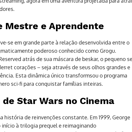
streaming, agora em uma aventura projetada para atrai
dores.
re Mestre e Aprendente
e-se em grande parte à relação desenvolvida entre o
nigmaticamente poderoso conhecido como Grogu.
served atrás de sua máscara de beskar, o pequeno se
rret corações – seja através de seus olhos grandes e
ência. Esta dinâmica único transformsou o programa
o sci-fi para conquistar famílias inteiras.
 de Star Wars no Cinema
ma história de reinvenções constante. Em 1999, George
nício à trilogia prequel e reimaginando