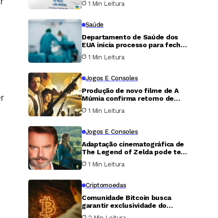
r
1 Min Leitura
Leipzig
Saúde
Departamento de Saúde dos
EUA inicia processo para fechar
organização acusada de tentar
1 Min Leitura
retirar órgãos de homem vivo
Jogos E Consoles
Produção de novo filme de A
r
Múmia confirma retorno de
mais dois personagens
1 Min Leitura
marcantes da franquia
Jogos E Consoles
Adaptação cinematográfica de
The Legend of Zelda pode ter
sido o último filme de Sam
1 Min Leitura
Neill
Criptomoedas
Comunidade Bitcoin busca
garantir exclusividade do
domínio .bitcoin e impedir uso
2 Min Leitura