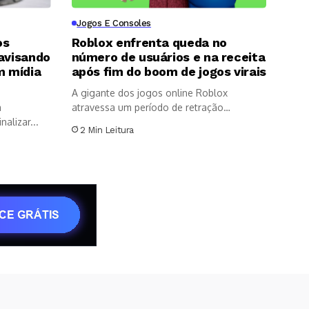
Jogos E Consoles
os
Roblox enfrenta queda no
 avisando
número de usuários e na receita
m mídia
após fim do boom de jogos virais
A gigante dos jogos online Roblox
a
atravessa um período de retração
alizar...
expressiva...
2 Min Leitura