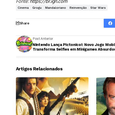
Fonte:
https://br.ign.com
Cinema
Grogu
Mandaloriano
Reinvenção
Star Wars
Share
Post Anterior
Nintendo Lança Pictonico!: Novo Jogo Mobi
Transforma Selfies em Minigames Absurdo
Artigos Relacionados