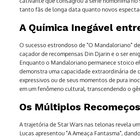
cativante que consagrou a série homônima no 
tanto fãs de longa data quanto novos especta
A Química Inegável ent
O sucesso estrondoso de "O Mandaloriano" dev
caçador de recompensas Din Djarin e o ser e
Enquanto o Mandaloriano permanece stoico eRe
demonstra uma capacidade extraordinária de de
expressivos ou de seus momentos de pura inoc
em um fenômeno cultural, transcendendo o gêner
Os Múltiplos Recomeços
A trajetória de Star Wars nas telonas revela u
Lucas apresentou "A Ameaça Fantasma", dando i