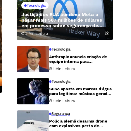
Tecnologia
Justiça dos EUA condena Meta a
pagar mais 567 milhões de dólares
em processo sobre segurança de
menores no Novo México
2 Min Leitura
Tecnologia
Anthropic anuncia criação de
equipe interna para
desenvolver processadores
1 Min Leitura
próprios
Tecnologia
Suno aposta em marcas d’água
para legitimar músicas geradas
por inteligência artificial
1 Min Leitura
Segurança
Polícia alemã desarma drone
com explosivos perto de
aviões de carga ucranianos em