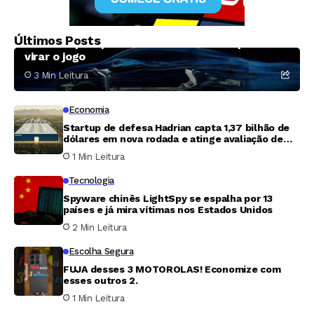
Economia
A aposta da Ford em uma picape elétrica
Últimos Posts
barata e por que ela talvez não baste para
virar o jogo
3 Min Leitura
Economia
Startup de defesa Hadrian capta 1,37 bilhão de
dólares em nova rodada e atinge avaliação de
7,87 bilhões
1 Min Leitura
Tecnologia
Spyware chinês LightSpy se espalha por 13
países e já mira vítimas nos Estados Unidos
2 Min Leitura
Escolha Segura
FUJA desses 3 MOTOROLAS! Economize com
esses outros 2.
1 Min Leitura