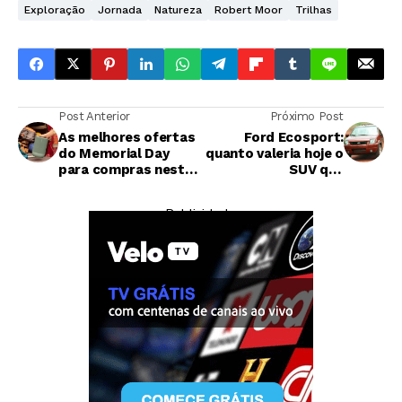
Exploração
Jornada
Natureza
Robert Moor
Trilhas
Post Anterior
Próximo Post
As melhores ofertas
Ford Ecosport:
do Memorial Day
quanto valeria hoje o
para compras neste
SUV que
fim de semana
revolucionou o
mercado brasileiro
— Publicidade —