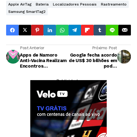
Apple AirTag
Bateria
Localizadores Pessoais
Rastreamento
Samsung SmartTag2
Post Anterior
Próximo Post
Apps de Namoro
Google fecha acordo
Anti-Vacina Realizam
de US$ 30 bilhões em
Encontros
poder
Presenciais e
computacional de IA
Geração Polêmica
com a SpaceX
— Publicidade —