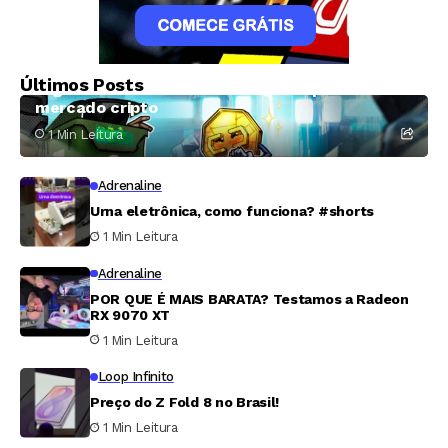
Criptomoedas
Exploração de falha na Coldcard torna julho o
Últimos Posts
segundo mês mais crítico de 2026 para o
mercado cripto
1 Min Leitura
Adrenaline
Urna eletrônica, como funciona? #shorts
1 Min Leitura
Adrenaline
POR QUE É MAIS BARATA? Testamos a Radeon
RX 9070 XT
1 Min Leitura
Loop Infinito
Preço do Z Fold 8 no Brasil!
1 Min Leitura