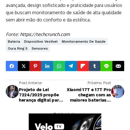
avançada, design sofisticado e praticidade para usuários
que buscam monitoramento de saúde de alta qualidade
sem abrir mão do conforto e da estética.
Fonte:
https://techcrunch.com
Bateria
Dispositivo Vestível
Monitoramento De Saúde
Oura Ring 5
Sensores
Post Anterior
Próximo Post
Projeto de Lei
Xiaomi 17T e 17T Pro
7224/2025 propõe
chegam com as
herança digital para
maiores baterias já
criptomoedas no
vistas em phones
Brasil
internacionais da
— Publicidade —
empresa